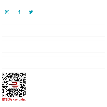
Bizi Takip Edin
Üyelik
Kurumsal
Alışveriş
Yeniliklerden Haberdar Ol