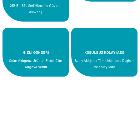
256 Bit SSL Sertifikası ile Güvenli
Alışveriş
HIZLI GÖNDERİ
KOŞULSUZ KOLAY İADE
Satın Aldığınız Ürünler Ertesi Gün
Satın Aldığınız Tüm Ürünlerde Değişim
Kargoya Verilir
ve Kolay İade
Bize Ulaşın
0 535 454 05 63
Superkim Kimya. San. ve Tic. A.Ş
Kazım Karabekir Mah. 6907/2 Sk. No:12 Torbalı/İzmir