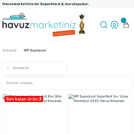
Havuzmarketiniz bir Superkim A.Ş. kuruluşudur.
Anasayfa
SPP Superpool
Stoktakiler
Son kalan ürün:
3