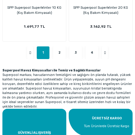
SPP Superpool SuperWinter 10 KG
SPP Superpool SuperWinter 20 KG
(Kış Bakım Kimyasalı)
(Kış Bakım Kimyasalı)
1.691,77 TL
3.162,92 TL
1
2
3
4
Superpool Havuz Kimyasalları ile Temiz ve Sağlıklı Havuzlar
Superpool markası, havuzlarınızın temizliğini ve sağlığını ön planda tutarak, yüksek
kaliteli havuz kimyasalları üretmektedir. Ürün yelpazemizde, suyun pH dengesini
koruyan, dezenfekte edici özelliklere sahip ve kireç birikintilerini engelleyen ürünler
yer almaktadır. Superpool havuz kimyasalları, suyunuzun kristal berraklığında
kalmasına yardımcı olurken, aynı zamanda kullanıcı dostu ve çevre dostu formülleri
ile de ön plana çıkmaktadır. Profesyonel ve güvenilir çözüm arayan havuz sahipleri
için ideal seçenekler sunan Superpool, e-ticaret sitemiz üzerinden hızlı ve kolay bir
şekilde temin edilebilir.
ÜCRETSİZ KARGO
Tüm Ürünlerde Ücretsiz Kargo
GÜVENLİ ALIŞVERİŞ