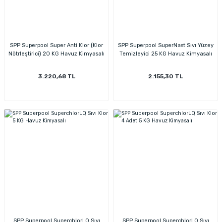
SPP Superpool Super Anti Klor (Klor
SPP Superpool SuperNast Sıvı Yüzey
Nötrleştirici) 20 KG Havuz Kimyasalı
Temizleyici 25 KG Havuz Kimyasalı
3.220,68 TL
2.155,30 TL
SPP Superpool SuperchlorLQ Sıvı
SPP Superpool SuperchlorLQ Sıvı