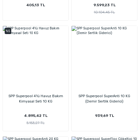
405,13 TL
9.599,23 TL
10.104,45 TL
%5
SPP Superpool 4'lü Havuz Bakım
SPP Superpool SuperAnti 10 KG
Kimyasal Seti 10 KG
(Demir Sertlik Giderici)
4.895,42 TL
939,69 TL
5.153,27 TL