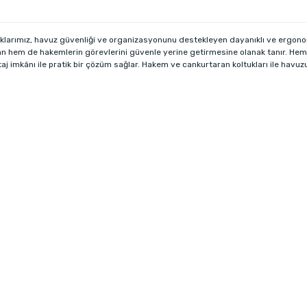
klarımız, havuz güvenliği ve organizasyonunu destekleyen dayanıklı ve ergon
an hem de hakemlerin görevlerini güvenle yerine getirmesine olanak tanır. Hem 
j imkânı ile pratik bir çözüm sağlar. Hakem ve cankurtaran koltukları ile havu