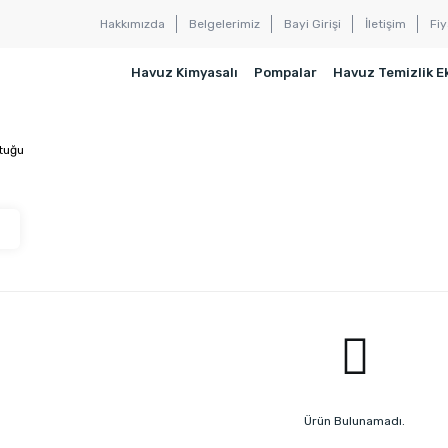
Hakkımızda
Belgelerimiz
Bayi Girişi
İletişim
Fiy
Havuz Kimyasalı
Pompalar
Havuz Temizlik E
tuğu
Ürün Bulunamadı.