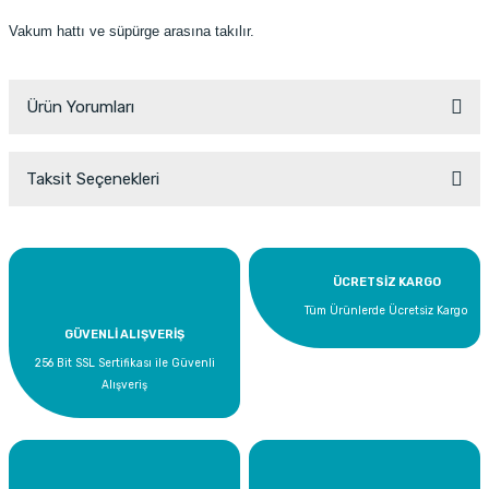
Vakum hattı ve süpürge arasına takılır.
Ürün Yorumları
Taksit Seçenekleri
Bu ürüne ilk yorumu siz yapın!
Yorum Yaz
ÜCRETSİZ KARGO
Tüm Ürünlerde Ücretsiz Kargo
GÜVENLİ ALIŞVERİŞ
256 Bit SSL Sertifikası ile Güvenli
Alışveriş