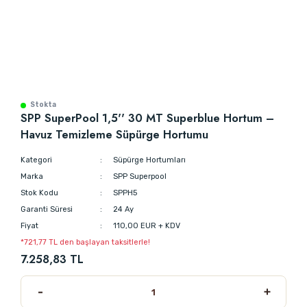
Stokta
SPP SuperPool 1,5'' 30 MT Superblue Hortum –
Havuz Temizleme Süpürge Hortumu
Kategori
Süpürge Hortumları
Marka
SPP Superpool
Stok Kodu
SPPH5
Garanti Süresi
24 Ay
Fiyat
110,00 EUR + KDV
*721,77 TL den başlayan taksitlerle!
7.258,83 TL