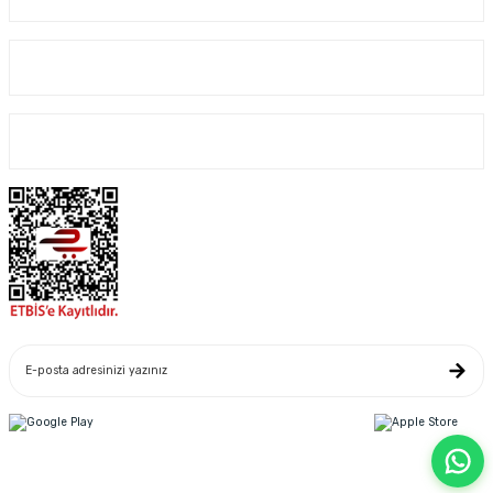
Kurumsal
Alışveriş
Yeniliklerden Haberdar Ol
Copyright© 2022. Kredi kartı bilgileriniz 256bit SSL sertifikası ile korunmaktadır.