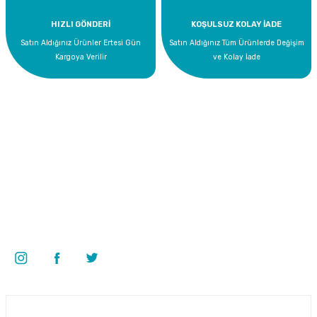
HIZLI GÖNDERİ
KOŞULSUZ KOLAY İADE
Satın Aldığınız Ürünler Ertesi Gün
Satın Aldığınız Tüm Ürünlerde Değişim
Kargoya Verilir
ve Kolay İade
Bize Ulaşın
0 535 454 05 63
Superkim Kimya. San. ve Tic. A.Ş
Kazım Karabekir Mah. 6907/2 Sk. No:12 Torbalı/İzmir
Bizi Takip Edin
Üyelik