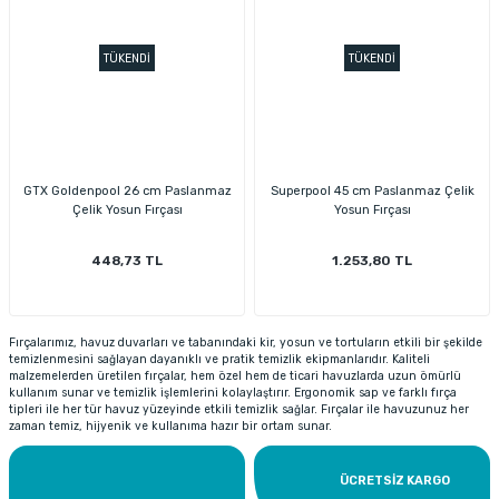
TÜKENDİ
TÜKENDİ
GTX Goldenpool 26 cm Paslanmaz
Superpool 45 cm Paslanmaz Çelik
Çelik Yosun Fırçası
Yosun Fırçası
448,73 TL
1.253,80 TL
Fırçalarımız, havuz duvarları ve tabanındaki kir, yosun ve tortuların etkili bir şekilde
temizlenmesini sağlayan dayanıklı ve pratik temizlik ekipmanlarıdır. Kaliteli
malzemelerden üretilen fırçalar, hem özel hem de ticari havuzlarda uzun ömürlü
kullanım sunar ve temizlik işlemlerini kolaylaştırır. Ergonomik sap ve farklı fırça
tipleri ile her tür havuz yüzeyinde etkili temizlik sağlar. Fırçalar ile havuzunuz her
zaman temiz, hijyenik ve kullanıma hazır bir ortam sunar.
ÜCRETSİZ KARGO