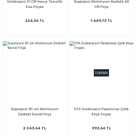
Goldenpool 21 CM Havuz Temzilik
Superpool Alüminyum Destekli 60
Kısa Fırçası
CM Fırça
224,36 TL
1.649,73 TL
TÜKENDİ
Superpool 90 cm Alüminyum
GTX Goldenpool Paslanmaz Çelik
Destekli Kavisli Fırça
Köşe Fırçası
2.243,64 TL
392,64 TL