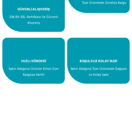
Tüm Ürünlerde Ücretsiz Kargo
GÜVENLİ ALIŞVERİŞ
256 Bit SSL Sertifikası ile Güvenli
Alışveriş
HIZLI GÖNDERİ
KOŞULSUZ KOLAY İADE
Satın Aldığınız Ürünler Ertesi Gün
Satın Aldığınız Tüm Ürünlerde Değişim
Kargoya Verilir
ve Kolay İade
Bize Ulaşın
0 535 454 05 63
Superkim Kimya. San. ve Tic. A.Ş