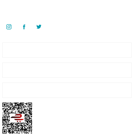
Kazım Karabekir Mah. 6907/2 Sk. No:12 Torbalı/İzmir
Bizi Takip Edin
Üyelik
Kurumsal
Alışveriş