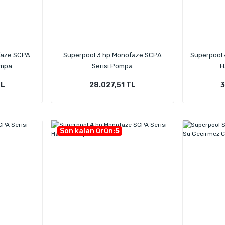
faze SCPA
Superpool 3 hp Monofaze SCPA
Superpool 4
ompa
Serisi Pompa
H
TL
28.027,51 TL
3
Son kalan ürün:
5