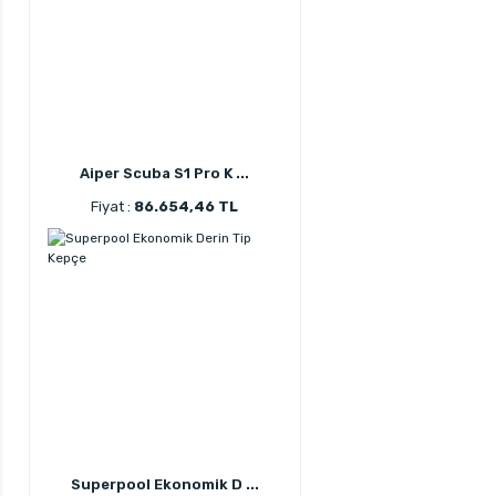
Aiper Scuba S1 Pro K ...
Fiyat :
86.654,46 TL
Superpool Ekonomik D ...