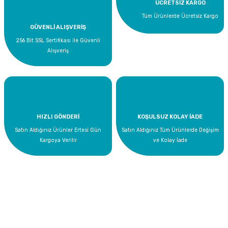
ÜCRETSİZ KARGO
Tüm Ürünlerde Ücretsiz Kargo
GÜVENLİ ALIŞVERİŞ
256 Bit SSL Sertifikası ile Güvenli
Alışveriş
HIZLI GÖNDERİ
KOŞULSUZ KOLAY İADE
Satın Aldığınız Ürünler Ertesi Gün
Satın Aldığınız Tüm Ürünlerde Değişim
Kargoya Verilir
ve Kolay İade
Bize Ulaşın
0 535 454 05 63