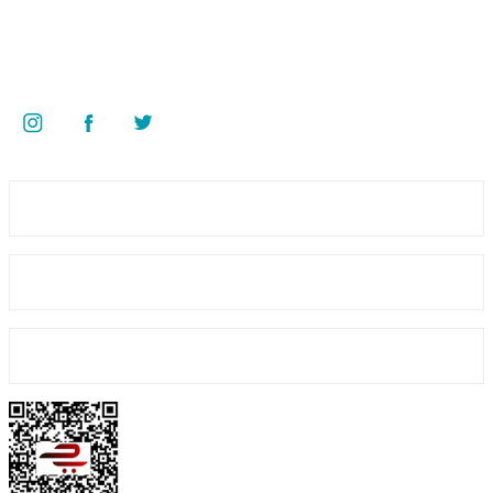
Superkim Kimya. San. ve Tic. A.Ş
Kazım Karabekir Mah. 6907/2 Sk. No:12 Torbalı/İzmir
Bizi Takip Edin
Üyelik
Kurumsal
Alışveriş