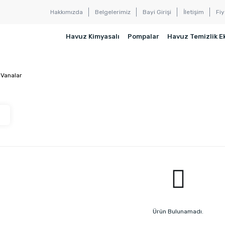
Hakkımızda
Belgelerimiz
Bayi Girişi
İletişim
Fiy
Havuz Kimyasalı
Pompalar
Havuz Temizlik E
u Vanalar
Ürün Bulunamadı.