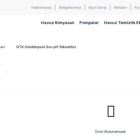
Hakkımızda
Belgelerimiz
Bayi Girişi
İletişim
Fiy
Havuz Kimyasalı
Pompalar
Havuz Temizlik E
arı
GTX Goldenpool Sıvı pH Yükseltici
Ürün Bulunamadı.