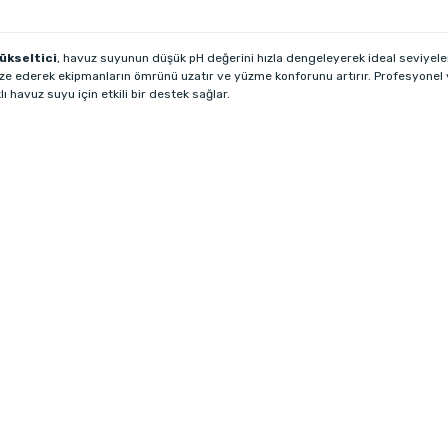
ükseltici
, havuz suyunun düşük pH değerini hızla dengeleyerek ideal seviyeler
lize ederek ekipmanların ömrünü uzatır ve yüzme konforunu artırır. Profesyonel
lı havuz suyu için etkili bir destek sağlar.