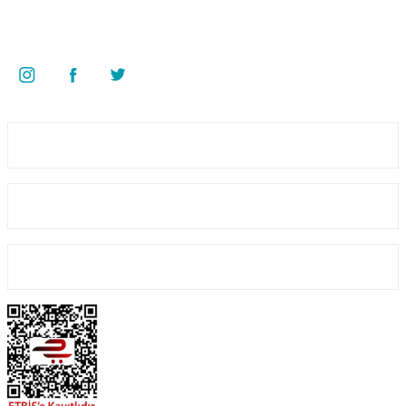
Kazım Karabekir Mah. 6907/2 Sk. No:12 Torbalı/İzmir
Bizi Takip Edin
Üyelik
Kurumsal
Alışveriş