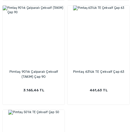
Pimtaş 90'lık Çalparalı Çekvalf
Pimtaş 63'lük TE Çekvalf Çap 63
(TAKIM) Çap 90
3.165,46 TL
461,63 TL