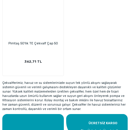
Pimtaş 50'lik TE Çekvalf Çap 50
362,71 TL
Çekvalflerimiz, havuz ve su sistemlerinizde suyun tek yönlü akışını sağlayarak
sistemin güvenli ve verimli çalışmasını destekleyen dayanıklı ve kaliteli çözümler
sunar. Yüksek kaliteli malzemelerden üretilen çekvalfler, hem özel hem de ticari
havuzlarda uzun ömürlü kullanım sağlar ve suyun geri akışını önleyerek pompa ve
filtrasyon sistemlerini korur. Kolay montaj ve bakım imkânı ile havuz tesisatlarınız
her zaman güvenli, düzenli ve sorunsuz çalışır. Çekvalfler ile havuz sistemleriniz her
zaman kontrollü, dayanıklı ve verimli bir ortam sunar.
ÜCRETSİZ KARGO