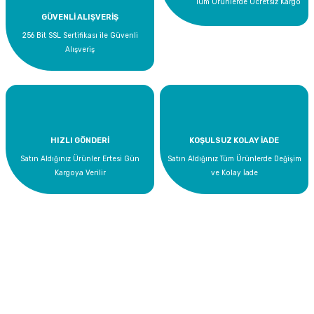
Tüm Ürünlerde Ücretsiz Kargo
GÜVENLİ ALIŞVERİŞ
256 Bit SSL Sertifikası ile Güvenli
Alışveriş
HIZLI GÖNDERİ
KOŞULSUZ KOLAY İADE
Satın Aldığınız Ürünler Ertesi Gün
Satın Aldığınız Tüm Ürünlerde Değişim
Kargoya Verilir
ve Kolay İade
Bize Ulaşın
0 535 454 05 63
Superkim Kimya. San. ve Tic. A.Ş