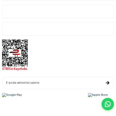
Kurumsal
Alışveriş
Yeniliklerden Haberdar Ol
Copyright© 2022. Kredi kartı bilgileriniz 256bit SSL sertifikası ile korunmaktadır.