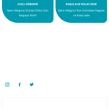
HIZLI GÖNDERİ
KOŞULSUZ KOLAY İADE
Satın Aldığınız Ürünler Ertesi Gün
Satın Aldığınız Tüm Ürünlerde Değişim
Kargoya Verilir
ve Kolay İade
Bize Ulaşın
0 535 454 05 63
Superkim Kimya. San. ve Tic. A.Ş
Kazım Karabekir Mah. 6907/2 Sk. No:12 Torbalı/İzmir
Bizi Takip Edin
Üyelik