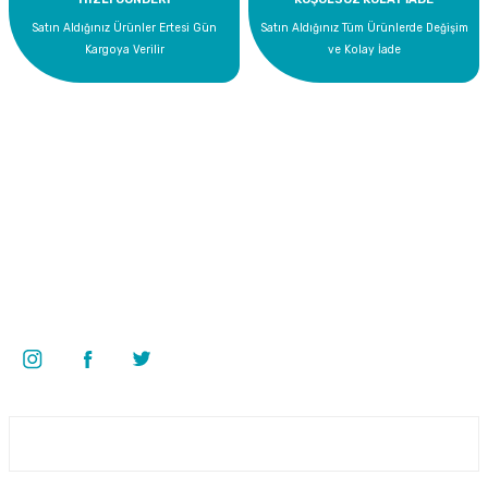
Satın Aldığınız Ürünler Ertesi Gün
Satın Aldığınız Tüm Ürünlerde Değişim
Kargoya Verilir
ve Kolay İade
Bize Ulaşın
0 535 454 05 63
Superkim Kimya. San. ve Tic. A.Ş
Kazım Karabekir Mah. 6907/2 Sk. No:12 Torbalı/İzmir
Bizi Takip Edin
Üyelik