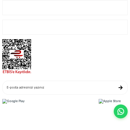
Kurumsal
Alışveriş
Yeniliklerden Haberdar Ol
Copyright© 2022. Kredi kartı bilgileriniz 256bit SSL sertifikası ile korunmaktadır.