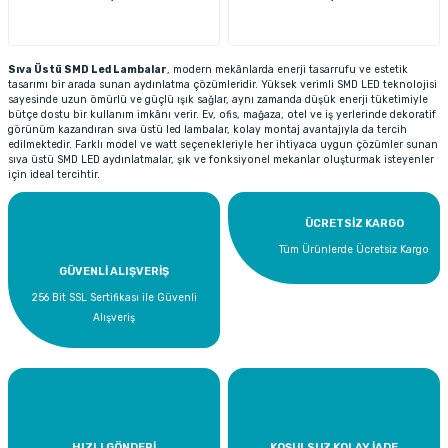
Sıva Üstü SMD Led Lambalar
, modern mekânlarda enerji tasarrufu ve estetik
tasarımı bir arada sunan aydınlatma çözümleridir. Yüksek verimli SMD LED teknolojisi
sayesinde uzun ömürlü ve güçlü ışık sağlar, aynı zamanda düşük enerji tüketimiyle
bütçe dostu bir kullanım imkânı verir. Ev, ofis, mağaza, otel ve iş yerlerinde dekoratif
görünüm kazandıran sıva üstü led lambalar, kolay montaj avantajıyla da tercih
edilmektedir. Farklı model ve watt seçenekleriyle her ihtiyaca uygun çözümler sunan
sıva üstü SMD LED aydınlatmalar, şık ve fonksiyonel mekanlar oluşturmak isteyenler
için ideal tercihtir.
ÜCRETSİZ KARGO
Tüm Ürünlerde Ücretsiz Kargo
GÜVENLİ ALIŞVERİŞ
256 Bit SSL Sertifikası ile Güvenli
Alışveriş
HIZLI GÖNDERİ
KOŞULSUZ KOLAY İADE