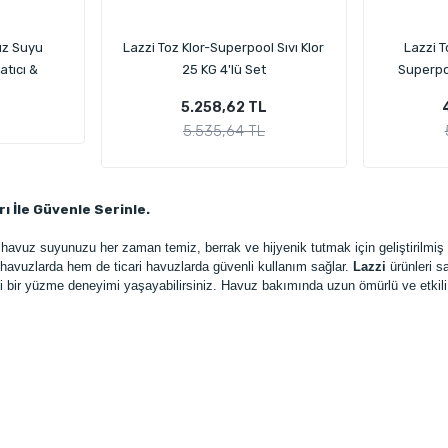
uz Suyu
Lazzi Toz Klor-Superpool Sıvı Klor
Lazzi T
atıcı &
25 KG 4'lü Set
Superpoo
 Kimyasalı
5.258,62 TL
5.535,64 TL
ı İle Güvenle Serinle.
 havuz suyunuzu her zaman temiz, berrak ve hijyenik tutmak için geliştirilmiş
havuzlarda hem de ticari havuzlarda güvenli kullanım sağlar.
Lazzi
ürünleri s
ifli bir yüzme deneyimi yaşayabilirsiniz. Havuz bakımında uzun ömürlü ve etkil