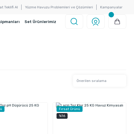
at Teklifi Al
Yüzme Havuzu Problemleri ve Çözümleri
Kampanyalar
kipmanları
Set Ürünlerimiz
nü
Fırsat Ürünü
%16