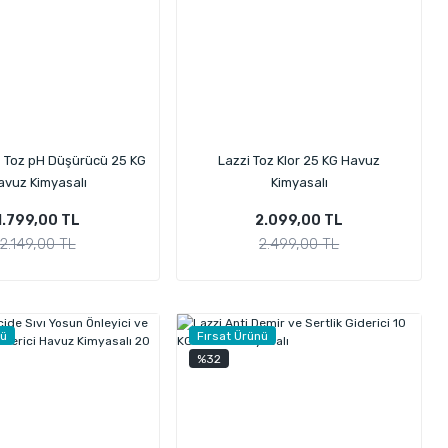
s Toz pH Düşürücü 25 KG
Lazzi Toz Klor 25 KG Havuz
avuz Kimyasalı
Kimyasalı
1.799,00 TL
2.099,00 TL
2.149,00 TL
2.499,00 TL
nü
Fırsat Ürünü
%32