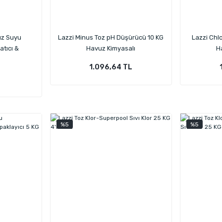
uz Suyu
Lazzi Minus Toz pH Düşürücü 10 KG
Lazzi Chlo
atıcı &
Havuz Kimyasalı
H
z Kimyasalı
1.096,64 TL
%5
%5