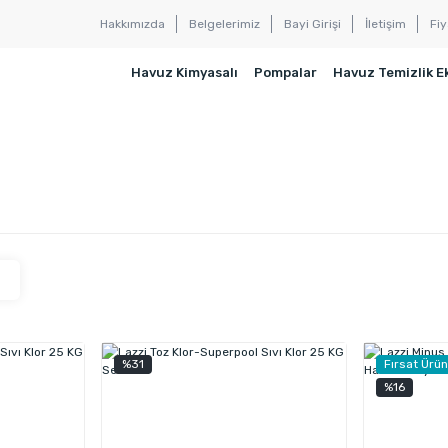
Hakkımızda
Belgelerimiz
Bayi Girişi
İletişim
Fiy
Havuz Kimyasalı
Pompalar
Havuz Temizlik E
%31
Fırsat Ürü
%16