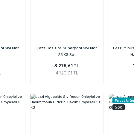
l Sıvı Klor
Lazzi Toz Klor-Superpool Sıvı Klor
Lazzi Minu
t
25 KG Set
H
L
3.275,61 TL
L
4.720,31 TL
Fırsat Ürü
%30