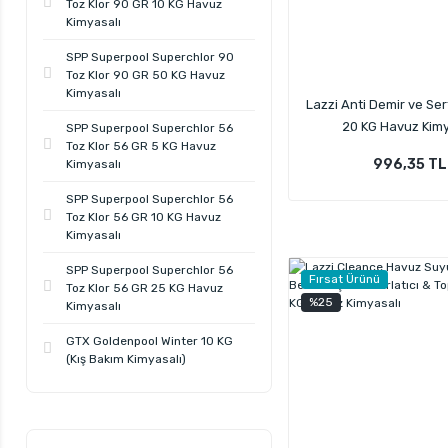
Toz Klor 90 GR 10 KG Havuz
Kimyasalı
SPP Superpool Superchlor 90
Toz Klor 90 GR 50 KG Havuz
Kimyasalı
Lazzi Anti Demir ve Sert
20 KG Havuz Kimy
SPP Superpool Superchlor 56
Toz Klor 56 GR 5 KG Havuz
996,35 TL
Kimyasalı
SPP Superpool Superchlor 56
Toz Klor 56 GR 10 KG Havuz
Kimyasalı
SPP Superpool Superchlor 56
Fırsat Ürünü
Toz Klor 56 GR 25 KG Havuz
%25
Kimyasalı
GTX Goldenpool Winter 10 KG
(Kış Bakım Kimyasalı)