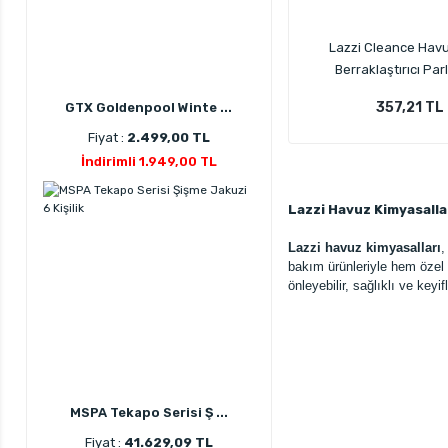
Lazzi Cleance Hav
Berraklaştırıcı Parl
Topaklayıcı 5 KG Havuz
357,21 TL
GTX Goldenpool Winte ...
Fiyat :
2.499,00 TL
İndirimli 1.949,00 TL
Lazzi Havuz Kimyasallar
Lazzi havuz kimyasalları
,
bakım ürünleriyle hem özel 
önleyebilir, sağlıklı ve key
MSPA Tekapo Serisi Ş ...
Fiyat :
41.629,09 TL