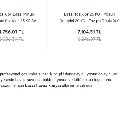
oz Klor-Lazzi Minus-
Lazzi Toz Klor 25 KG - Yosun
l Sıvı Klor 25 KG Set
Önleyici 20 KG - Toz ph Düşürücü
25 KG Paketi
4.756,07 TL
7.104,31 TL
5.006,39 TL
6.246,07 TL
 profesyonel çözümler sunar. Klor, pH dengeleyici, yosun önleyici ve
ayesinde havuz suyunda bakteri, yosun ve kötü koku oluşumunu
i çözümler için
Lazzi havuz kimyasalları
nı tercih edin.