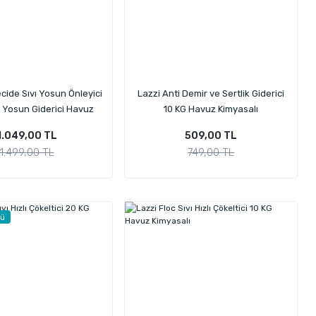
cide Sıvı Yosun Önleyici
Lazzi Anti Demir ve Sertlik Giderici
 Yosun Giderici Havuz
10 KG Havuz Kimyasalı
imyasalı 20 KG
1.049,00 TL
509,00 TL
1.499,00 TL
749,00 TL
nü