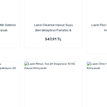
lik Giderici
Lazzi Cleance Havuz Suyu
Lazzi Floc 
asalı
Berraklaştırıcı Parlatıcı &
H
Topaklayıcı 10 KG Havuz Kimyasalı
547,91 TL