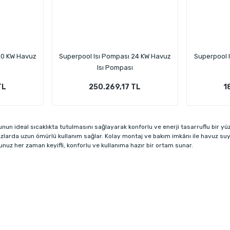
20 KW Havuz
Superpool Isı Pompası 24 KW Havuz
Superpool 
Isı Pompası
TL
250.269,17 TL
1
nun ideal sıcaklıkta tutulmasını sağlayarak konforlu ve enerji tasarruflu bir y
zlarda uzun ömürlü kullanım sağlar. Kolay montaj ve bakım imkânı ile havuz suy
unuz her zaman keyifli, konforlu ve kullanıma hazır bir ortam sunar.