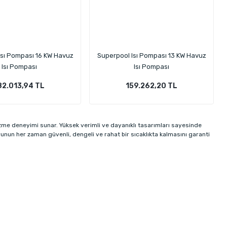
Isı Pompası 16 KW Havuz
Superpool Isı Pompası 13 KW Havuz
Isı Pompası
Isı Pompası
82.013,94 TL
159.262,20 TL
üzme deneyimi sunar. Yüksek verimli ve dayanıklı tasarımları sayesinde
unun her zaman güvenli, dengeli ve rahat bir sıcaklıkta kalmasını garanti