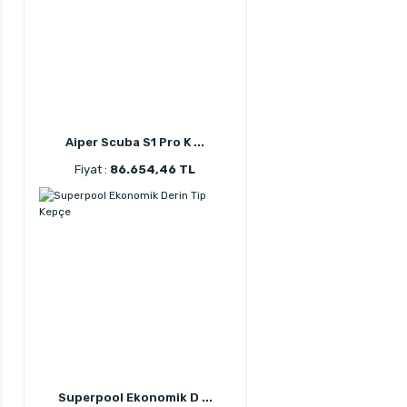
Aiper Scuba S1 Pro K ...
Fiyat :
86.654,46 TL
Superpool Ekonomik D ...