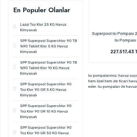
En Populer Olanlar
Lazzi Toz Klor 25 KG Havuz
Kimyasalı
Superpool Isı Pompası 
Isı Pompası
SPP Superpool Superchlor 90 TB
%90 Tablet Klor 5 KG Havuz
227.517,43 
Kimyasalı
SPP Superpool Superchlor 90 TB
%90 Tablet Klor 10 KG Havuz
Kimyasalı
Isı pompalarımız, havuz suyu
hem özel hem de ticari havu
SPP Superpool Superchlor 90
eder. Isı pompaları ile havuz
Toz Klor 90 GR 5 KG Havuz
Kimyasalı
SPP Superpool Superchlor 90
Toz Klor 90 GR 10 KG Havuz
Kimyasalı
SPP Superpool Superchlor 90
Toz Klor 90 GR 50 KG Havuz