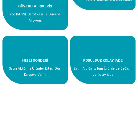
GÜVENLİ ALIŞVERİŞ
256 Bit SSL Sertifikası ile Güvenli
Alışveriş
HIZLI GÖNDERİ
KOŞULSUZ KOLAY İADE
Satın Aldığınız Ürünler Ertesi Gün
Satın Aldığınız Tüm Ürünlerde Değişim
GTX Goldenpool Cleance Havuz Suyu Parlatıcı Berraklaştırıcı 10 KG
Kargoya Verilir
ve Kolay İade
755,64 TL
Bize Ulaşın
0 535 454 05 63
Superkim Kimya. San. ve Tic. A.Ş