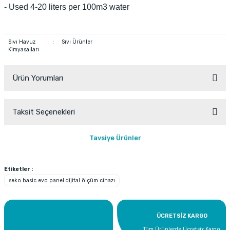
- Used 4-20 liters per 100m3 water
Sıvı Havuz
:
Sıvı Ürünler
Kimyasalları
Ürün Yorumları
Taksit Seçenekleri
Bu ürüne ilk yorumu siz yapın!
Tavsiye Ürünler
Yorum Yaz
Etiketler :
seko basic evo panel dijital ölçüm cihazı
ÜCRETSİZ KARGO
Tüm Ürünlerde Ücretsiz Kargo