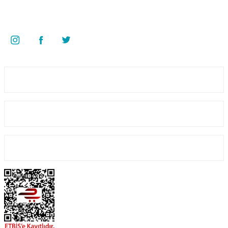
Kazım Karabekir Mah. 6907/2 Sk. No:12 Torbalı/İzmir
Bizi Takip Edin
Üyelik
Kurumsal
GTX Goldenpool Floc Çökeltici 10 KG (Hızlı Çöktürücü)
Alışveriş
755,64 TL