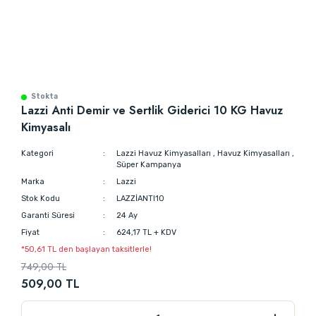
Stokta
Lazzi Anti Demir ve Sertlik Giderici 10 KG Havuz
Kimyasalı
Kategori
Lazzi Havuz Kimyasalları
,
Havuz Kimyasalları
,
Süper Kampanya
Marka
Lazzi
Stok Kodu
LAZZİANTI10
Garanti Süresi
24 Ay
Fiyat
624,17 TL + KDV
*50,61 TL den başlayan taksitlerle!
749,00 TL
509,00 TL