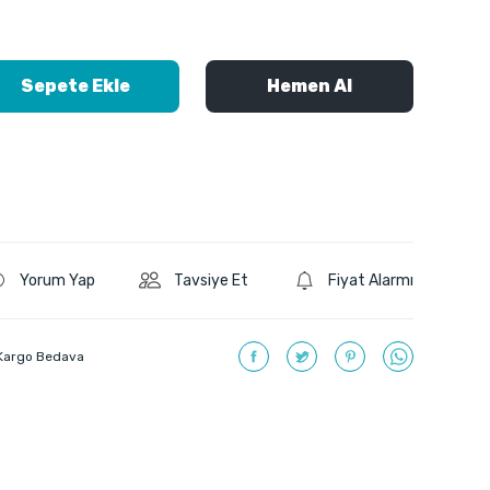
Sepete Ekle
Hemen Al
Yorum Yap
Tavsiye Et
Fiyat Alarmı
Kargo Bedava