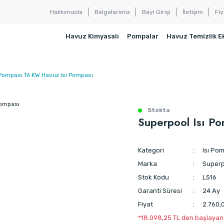
Hakkımızda
Belgelerimiz
Bayi Girişi
İletişim
Fiy
Havuz Kimyasalı
Pompalar
Havuz Temizlik E
 Pompası 16 KW Havuz Isı Pompası
Stokta
Superpool Isı P
Kategori
Isı Pom
Marka
Superp
Stok Kodu
LS16
Garanti Süresi
24 Ay
Fiyat
2.760,
*18.098,25 TL den başlayan t