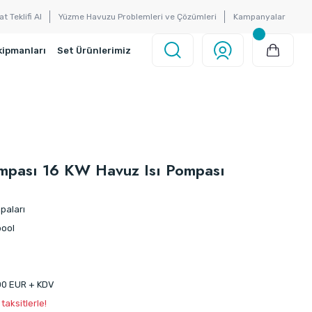
at Teklifi Al
Yüzme Havuzu Problemleri ve Çözümleri
Kampanyalar
kipmanları
Set Ürünlerimiz
ompası 16 KW Havuz Isı Pompası
paları
ool
00 EUR + KDV
aksitlerle!