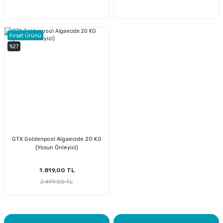
Fırsat Ürünü
%27
GTX Goldenpool Algaecide 20 KG
(Yosun Önleyici)
1.819,00 TL
2.499,00 TL