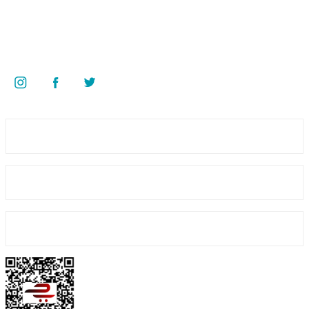
Superkim Kimya. San. ve Tic. A.Ş
Kazım Karabekir Mah. 6907/2 Sk. No:12 Torbalı/İzmir
Bizi Takip Edin
Üyelik
Kurumsal
Alışveriş