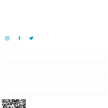
Bize Ulaşın
0 535 454 05 63
Superkim Kimya. San. ve Tic. A.Ş
Kazım Karabekir Mah. 6907/2 Sk. No:12 Torbalı/İzmir
Bizi Takip Edin
Supta Sıvı Sabun Hindistan Cevizi Kokulu 20 LT
1.139,00 TL
Üyelik
Kurumsal
Alışveriş