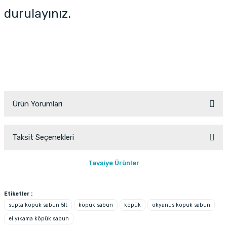
durulayınız.
Ürün Yorumları
Taksit Seçenekleri
Bu ürüne ilk yorumu siz yapın!
Tavsiye Ürünler
Yorum Yaz
Etiketler :
supta köpük sabun 5lt
köpük sabun
köpük
okyanus köpük sabun
el yıkama köpük sabun