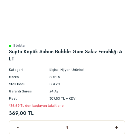
Stokta
Supta Köpük Sabun Bubble Gum Sakız Ferahlığı 5
LT
Kategori
Kişisel Hijyen Ürünleri
Marka
SUPTA
Stok Kodu
SSK20
Garanti Süresi
24 Ay
Fiyat
307,50 TL + KDV
*36,69 TL den başlayan taksitlerle!
369,00 TL