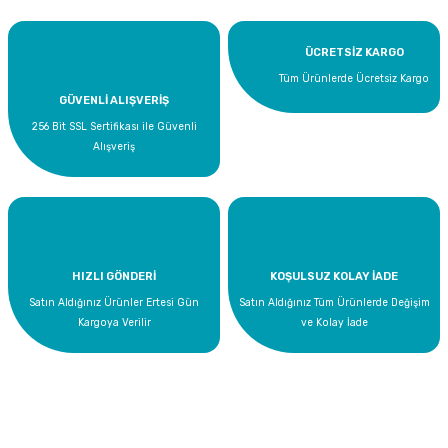
ÜCRETSİZ KARGO
Tüm Ürünlerde Ücretsiz Kargo
GÜVENLİ ALIŞVERİŞ
256 Bit SSL Sertifikası ile Güvenli
Alışveriş
Supta Sıvı Sabun Okyanus Ferahlığı 20 Litre
1.139,00 TL
HIZLI GÖNDERİ
KOŞULSUZ KOLAY İADE
Satın Aldığınız Ürünler Ertesi Gün
Satın Aldığınız Tüm Ürünlerde Değişim
Kargoya Verilir
ve Kolay İade