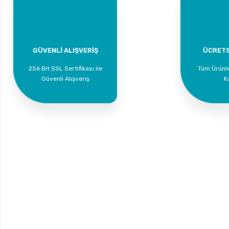
GÜVENLİ ALIŞVERİŞ
ÜCRETS
256 Bit SSL Sertifikası ile
Tüm Ürünl
Güvenli Alışveriş
K
Supta Oda Parfümü Bahar Çiçekleri - 400ml
Supta Köpük Sab
249,00 TL
Bize Ulaşın
Üyelik