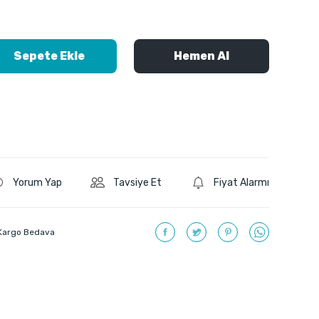
Sepete Ekle
Hemen Al
Yorum Yap
Tavsiye Et
Fiyat Alarmı
Kargo Bedava