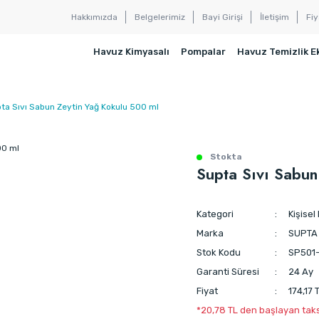
Hakkımızda
Belgelerimiz
Bayi Girişi
İletişim
Fiy
Havuz Kimyasalı
Pompalar
Havuz Temizlik E
ta Sıvı Sabun Zeytin Yağ Kokulu 500 ml
Stokta
Supta Sıvı Sabun
Kategori
Kişisel
Marka
SUPTA
Stok Kodu
SP501-
Garanti Süresi
24 Ay
Fiyat
174,17 
*20,78 TL den başlayan taksi