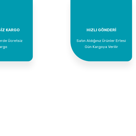
İZ KARGO
HIZLI GÖNDERİ
erde Ücretsiz
Satın Aldığınız Ürünler Ertesi
argo
Gün Kargoya Verilir
un Bubble Gum Sakız Ferahlığı 5 LT
Supta Köpük Sabun Bubble Gum 
369,00 TL
1.539,00 
Kurumsal
Alışveriş