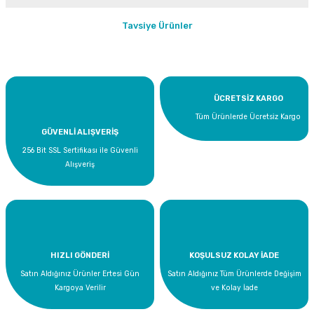
Bu ürüne ilk yorumu siz yapın!
Tavsiye Ürünler
Yorum Yaz
ÜCRETSİZ KARGO
Tüm Ürünlerde Ücretsiz Kargo
GÜVENLİ ALIŞVERİŞ
256 Bit SSL Sertifikası ile Güvenli
Alışveriş
Supta Oda Parfümü Bahar Çiçekleri - 400ml
HIZLI GÖNDERİ
KOŞULSUZ KOLAY İADE
Satın Aldığınız Ürünler Ertesi Gün
Satın Aldığınız Tüm Ürünlerde Değişim
249,00 TL
Kargoya Verilir
ve Kolay İade