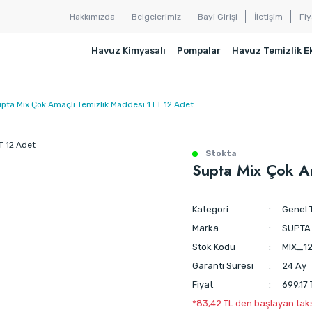
Hakkımızda
Belgelerimiz
Bayi Girişi
İletişim
Fiy
Havuz Kimyasalı
Pompalar
Havuz Temizlik E
pta Mix Çok Amaçlı Temizlik Maddesi 1 LT 12 Adet
Stokta
Supta Mix Çok Am
Kategori
Genel T
Marka
SUPTA
Stok Kodu
MIX_1
Garanti Süresi
24 Ay
Fiyat
699,17
*83,42 TL den başlayan taksi