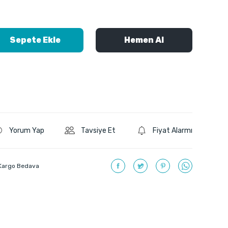
Sepete Ekle
Hemen Al
Yorum Yap
Tavsiye Et
Fiyat Alarmı
Kargo Bedava