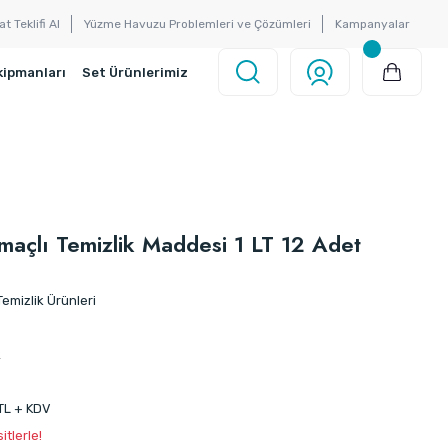
at Teklifi Al
Yüzme Havuzu Problemleri ve Çözümleri
Kampanyalar
kipmanları
Set Ürünlerimiz
açlı Temizlik Maddesi 1 LT 12 Adet
emizlik Ürünleri
2
 TL + KDV
tlerle!