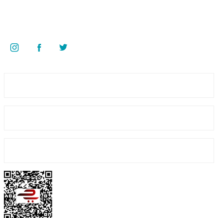
Superkim Kimya. San. ve Tic. A.Ş
Kazım Karabekir Mah. 6907/2 Sk. No:12 Torbalı/İzmir
Bizi Takip Edin
Üyelik
Kurumsal
Alışveriş