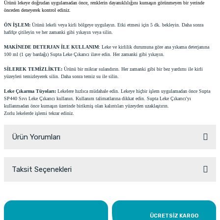
Ürünü lekeye doğrudan uygulamadan önce, renklerin dayanıklılığını kumaşın görünmeyen bir yerinde
önceden deneyerek kontrol ediniz.
ÖN İŞLEM:
Ürünü lekeli veya kirli bölgeye uygulayın. Etki etmesi için 5 dk. bekleyin. Daha sonra
hafifçe çitileyin ve her zamanki gibi yıkayın veya silin.
MAKİNEDE DETERJAN İLE KULLANIM
: Leke ve kirlilik durumuna göre ana yıkama deterjanına
100 ml (1 çay bardağı) Supta Leke Çıkarıcı ilave edin. Her zamanki gibi yıkayın.
SİLEREK TEMİZLİKTE:
Ürünü bir miktar sulandırın. Her zamanki gibi bir bez yardımı ile kirli
yüzeyleri temizleyerek silin. Daha sonra temiz su ile silin.
Leke Çıkarma Tüyoları:
Lekelere hızlıca müdahale edin. Lekeye hiçbir işlem uygulamadan önce Supta
SP440 Sıvı Leke Çıkarıcı kullanın. Kullanım talimatlarına dikkat edin. Supta Leke Çıkarıcı'yı
kullanmadan önce kumaşın üzerinde birikmiş olan kalıntıları yüzeyden uzaklaştırın.
Zorlu lekelerde işlemi tekrar ediniz.
Ürün Yorumları
Taksit Seçenekleri
Bu ürüne ilk yorumu siz yapın!
Yorum Yaz
ÜCRETSİZ KARGO