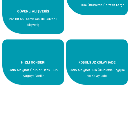
Tüm Ürünlerde Ücretsiz Kargo
GÜVENLİ ALIŞVERİŞ
256 Bit SSL Sertifikası ile Güvenli
Alışveriş
HIZLI GÖNDERİ
KOŞULSUZ KOLAY İADE
Satın Aldığınız Ürünler Ertesi Gün
Satın Aldığınız Tüm Ürünlerde Değişim
Kargoya Verilir
ve Kolay İade
Bize Ulaşın
0 535 454 05 63