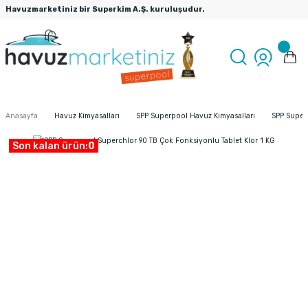
Havuzmarketiniz bir Superkim A.Ş. kuruluşudur.
Anasayfa
Havuz Kimyasalları
SPP Superpool Havuz Kimyasalları
SPP Superp
Son kalan ürün:
0