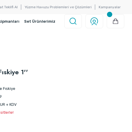
at Teklifi Al
Yüzme Havuzu Problemleri ve Çözümleri
Kampanyalar
kipmanları
Set Ürünlerimiz
ıskiye 1''
e Fıskiye
9
 EUR + KDV
itlerle!