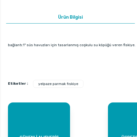
Ürün Bilgisi
bağlantı:1" süs havuzları için tasarlanmış coşkulu su köpüğü veren fiskiye.
Etiketler :
yelpaze parmak fıskiye