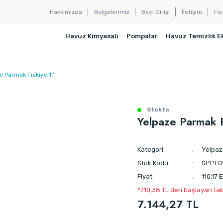
Hakkımızda
Belgelerimiz
Bayi Girişi
İletişim
Fiy
Havuz Kimyasalı
Pompalar
Havuz Temizlik E
e Parmak Fıskiye 1''
Stokta
Yelpaze Parmak F
Kategori
Yelpaz
Stok Kodu
SPPF0
Fiyat
110,17
*710,38 TL den başlayan taks
7.144,27 TL