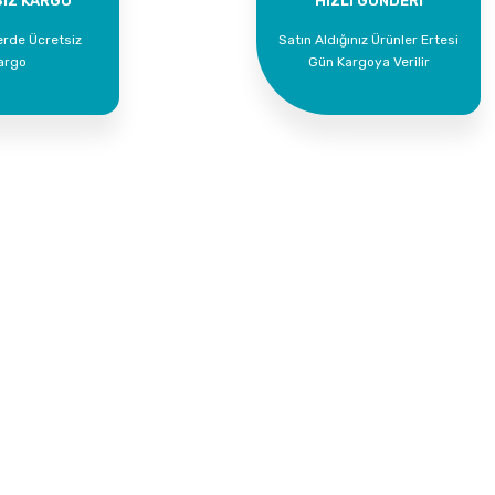
İZ KARGO
HIZLI GÖNDERİ
erde Ücretsiz
Satın Aldığınız Ürünler Ertesi
argo
Gün Kargoya Verilir
Kurumsal
Alışveriş
İletişim
Mesafeli Satış Söz
İletişim Formu
Gizlilik ve Güvenlik
Havale Bildirim Formu
İptal İade Koşullari
Kargo Takibi
Kişisel Veriler Polit