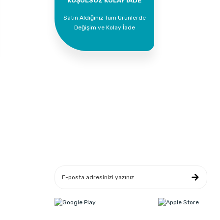
KOŞULSUZ KOLAY İADE
Satın Aldığınız Tüm Ürünlerde
Değişim ve Kolay İade
Yeniliklerden Haberdar Ol
leşmesi
ikası