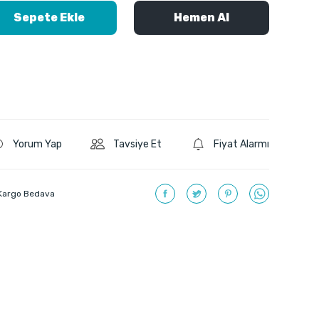
Sepete Ekle
Hemen Al
Yorum Yap
Tavsiye Et
Fiyat Alarmı
Kargo Bedava