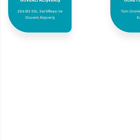
GÜVENLİ ALIŞVERİŞ
ÜCRETS
256 Bit SSL Sertifikası ile
Tüm Ürünl
Güvenli Alışveriş
K
Bize Ulaşın
Üyelik
Yeni Üyelik
0 535 454 05 63
Üye Girişi
Superkim Kimya. San. ve Tic. A.Ş
Kazım Karabekir Mah. 6907/2 Sk. No:12 Torbalı/İzmir
Bayi Girişi
Şifremi Unuttum