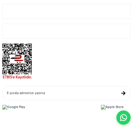
Kurumsal
Alışveriş
Yeniliklerden Haberdar Ol
Copyright© 2022. Kredi kartı bilgileriniz 256bit SSL sertifikası ile korunmaktadır.