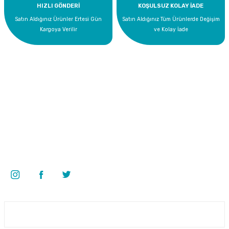
HIZLI GÖNDERİ
KOŞULSUZ KOLAY İADE
Satın Aldığınız Ürünler Ertesi Gün
Satın Aldığınız Tüm Ürünlerde Değişim
Kargoya Verilir
ve Kolay İade
Bize Ulaşın
0 535 454 05 63
Superkim Kimya. San. ve Tic. A.Ş
Kazım Karabekir Mah. 6907/2 Sk. No:12 Torbalı/İzmir
Bizi Takip Edin
Üyelik