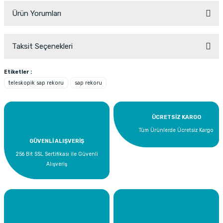
Ürün Yorumları
Taksit Seçenekleri
Bu ürüne ilk yorumu siz yapın!
Etiketler :
teleskopik sap rekoru
sap rekoru
Yorum Yaz
ÜCRETSİZ KARGO
Tüm Ürünlerde Ücretsiz Kargo
GÜVENLİ ALIŞVERİŞ
256 Bit SSL Sertifikası ile Güvenli
Alışveriş