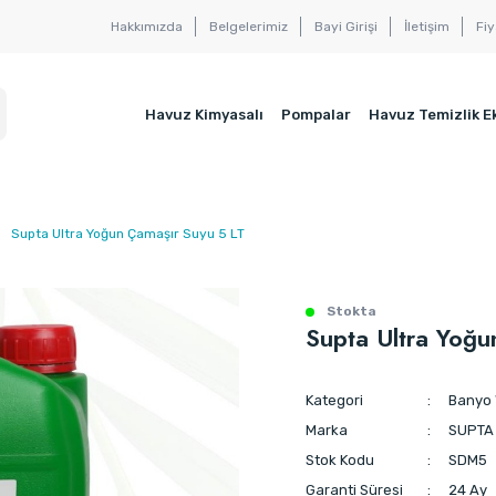
Hakkımızda
Belgelerimiz
Bayi Girişi
İletişim
Fiy
Havuz Kimyasalı
Pompalar
Havuz Temizlik E
Supta Ultra Yoğun Çamaşır Suyu 5 LT
Stokta
Supta Ultra Yoğu
Kategori
Banyo 
Marka
SUPTA
Stok Kodu
SDM5
Garanti Süresi
24 Ay