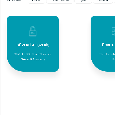
Etiketler :
klorak
dezenfektan
hijyen
temizlik
GÜVENLİ ALIŞVERİŞ
ÜCRETS
256 Bit SSL Sertifikası ile
Tüm Ürünl
Güvenli Alışveriş
K
Supta Çamaşır Yumuşatıcı Bahar Kokulu 5 LT
Supta Çamaşır 
309,00 TL