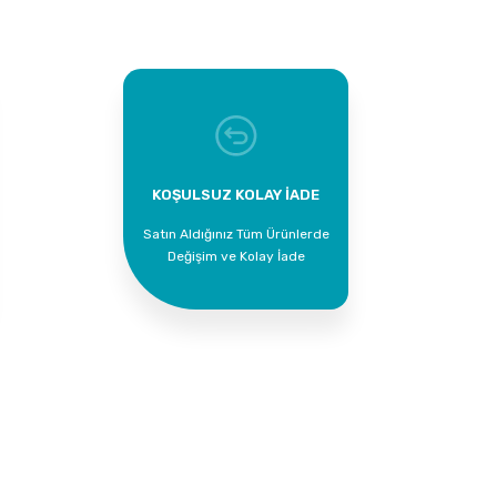
Supta Çamaşır Suyu 30 LT
KOŞULSUZ KOLAY İADE
Satın Aldığınız Tüm Ürünlerde
819,00 TL
 LT
Değişim ve Kolay İade