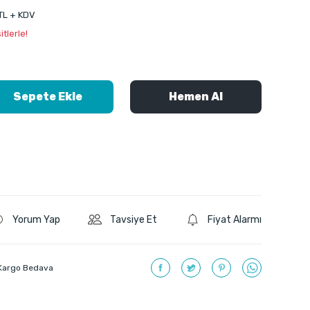
 TL + KDV
tlerle!
Sepete Ekle
Hemen Al
Yorum Yap
Tavsiye Et
Fiyat Alarmı
Kargo Bedava