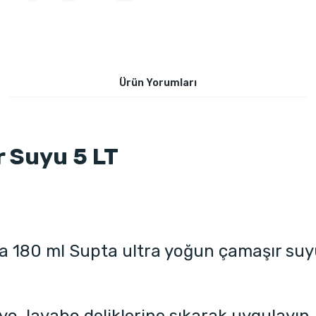
Ürün Yorumları
 Suyu 5 LT
ya 180 ml Supta ultra yoğun çamaşır suyu