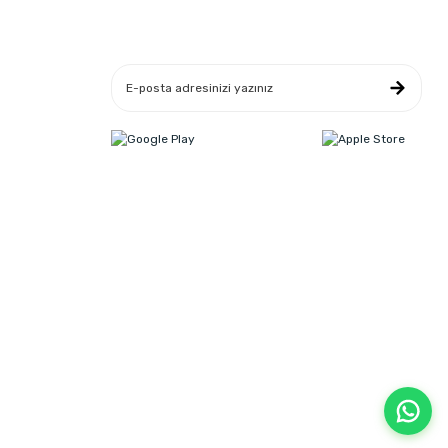
Yeniliklerden Haberdar Ol
leşmesi
ikası