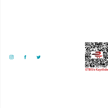
Bize Ulaşın
Üyelik
Yeni Üyelik
0 535 454 05 63
Üye Girişi
Superkim Kimya. San. ve Tic. A.Ş
Kazım Karabekir Mah. 6907/2 Sk. No:12 Torbalı/İzmir
Bayi Girişi
Şifremi Unuttum
Bizi Takip Edin
Supta Çamaşır Yumuşatıcı Sensitive Kokulu 20 LT
Copyright© 2022. Kredi kartı bilgileriniz 256bit SSL sertifikası ile korunma
819,00 TL