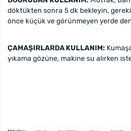
DOĞRUDAN KULLANIM:
Mutfak, banyo
döktükten sonra 5 dk bekleyin, gereki
önce küçük ve görünmeyen yerde den
ÇAMAŞIRLARDA KULLANIM:
Kumaşa 
yıkama gözüne, makine su alırken iste