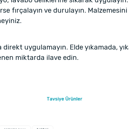
, lavabo deliklerine sıkarak uygulayın. 
rse fırçalayın ve durulayın. Malzemesin
eyiniz.
direkt uygulamayın. Elde yıkamada, yık
nen miktarda ilave edin.
Tavsiye Ürünler
Bu ürüne ilk yorumu siz yapın!