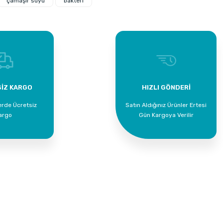
çamaşır suyu
bakteri
Yorum Yaz
İZ KARGO
HIZLI GÖNDERİ
erde Ücretsiz
Satın Aldığınız Ürünler Ertesi
Supta Ultra Yoğun Çamaşır Suyu 30
argo
Gün Kargoya Verilir
Yumuşatıcı Bahar Kokulu 20 LT
1.329,00 TL
819,00 TL