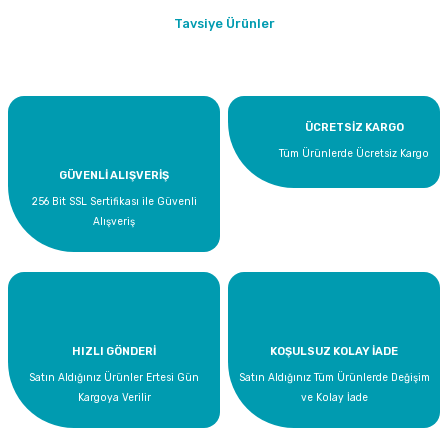
Bu ürüne ilk yorumu siz yapın!
Tavsiye Ürünler
Yorum Yaz
ÜCRETSİZ KARGO
Tüm Ürünlerde Ücretsiz Kargo
GÜVENLİ ALIŞVERİŞ
256 Bit SSL Sertifikası ile Güvenli
Alışveriş
Supta Cam Temizleme Sıvısı - Sprey 1 LT
HIZLI GÖNDERİ
KOŞULSUZ KOLAY İADE
199,00 TL
Satın Aldığınız Ürünler Ertesi Gün
Satın Aldığınız Tüm Ürünlerde Değişim
Kargoya Verilir
ve Kolay İade