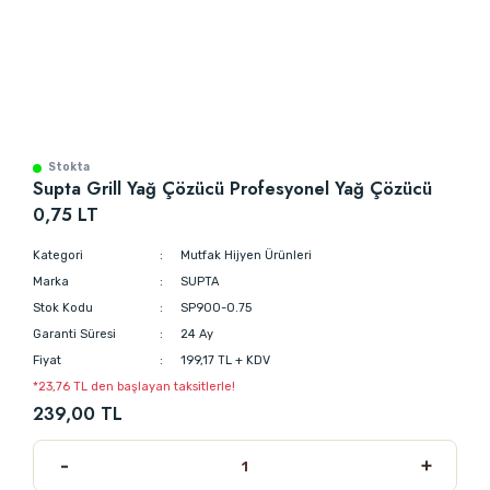
Stokta
Supta Grill Yağ Çözücü Profesyonel Yağ Çözücü
0,75 LT
Kategori
Mutfak Hijyen Ürünleri
Marka
SUPTA
Stok Kodu
SP900-0.75
Garanti Süresi
24 Ay
Fiyat
199,17 TL + KDV
*23,76 TL den başlayan taksitlerle!
239,00 TL