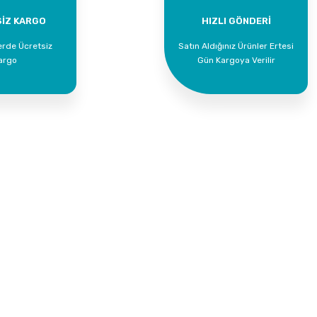
Yorum Yaz
İZ KARGO
HIZLI GÖNDERİ
erde Ücretsiz
Satın Aldığınız Ürünler Ertesi
argo
Gün Kargoya Verilir
Kurumsal
Alışveriş
İletişim
Mesafeli Satış Söz
İletişim Formu
Gizlilik ve Güvenlik
Havale Bildirim Formu
İptal İade Koşullari