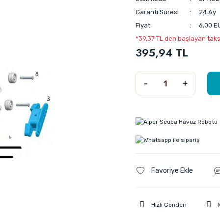
Garanti Süresi
24 Ay
Fiyat
6,00 E
*39,37 TL den başlayan taksi
395,94 TL
Hızlı Gönderi