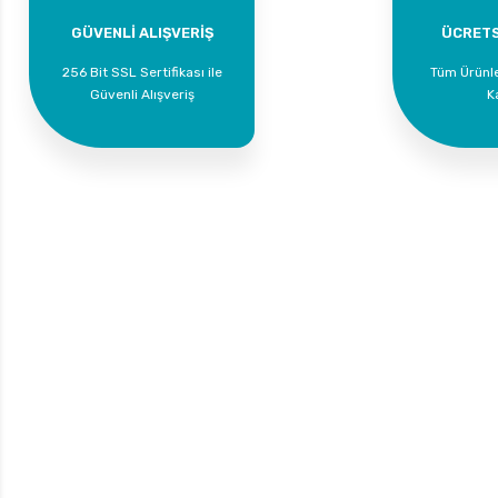
GÜVENLİ ALIŞVERİŞ
ÜCRETS
256 Bit SSL Sertifikası ile
Tüm Ürünl
Güvenli Alışveriş
K
Bize Ulaşın
Üyelik
Yeni Üyelik
0 535 454 05 63
Üye Girişi
Superkim Kimya. San. ve Tic. A.Ş
Kazım Karabekir Mah. 6907/2 Sk. No:12 Torbalı/İzmir
Bayi Girişi