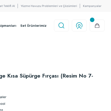
at Teklifi Al
Yüzme Havuzu Problemleri ve Çözümleri
Kampanyalar
kipmanları
Set Ürünlerimiz
e Kısa Süpürge Fırçası (Resim No 7-
eler
ool
01