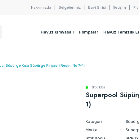
Hakkımızda
Belgelerimiz
Bayi Girişi
İletişim
Fiy
Havuz Kimyasalı
Pompalar
Havuz Temizlik E
ol Süpürge Kısa Süpürge Fırçası (Resim No 7-1)
Stokta
Superpool Süpürg
1)
Kategori
Süpürg
Marka
Superp
Stok Kodu
SPRG2