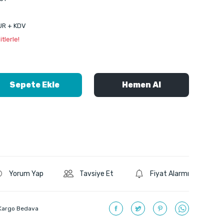
UR + KDV
tlerle!
Sepete Ekle
Hemen Al
Yorum Yap
Tavsiye Et
Fiyat Alarmı
Kargo Bedava