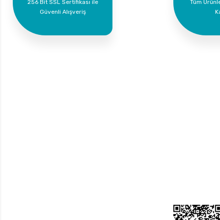
256 Bit SSL Sertifikası ile
Tüm Ürünl
Güvenli Alışveriş
K
Bize Ulaşın
Üyelik
Yeni Üyelik
0 535 454 05 63
Üye Girişi
Superkim Kimya. San. ve Tic. A.Ş
Kazım Karabekir Mah. 6907/2 Sk. No:12 Torbalı/İzmir
Bayi Girişi
Şifremi Unuttum
Bizi Takip Edin