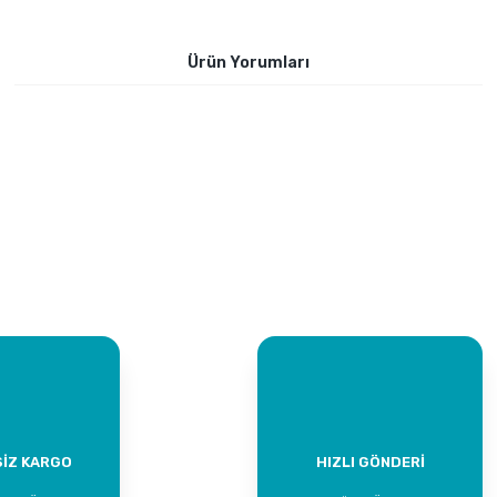
Ürün Yorumları
Bu ürüne ilk yorumu siz yapın!
Yorum Yaz
İZ KARGO
HIZLI GÖNDERİ