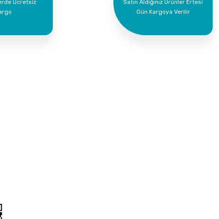
erde Ücretsiz
Satın Aldığınız Ürünler Ertesi
argo
Gün Kargoya Verilir
Kurumsal
Alışveriş
İletişim
Mesafeli Satış Söz
İletişim Formu
Gizlilik ve Güvenlik
Havale Bildirim Formu
İptal İade Koşullari
Kargo Takibi
Kişisel Veriler Polit