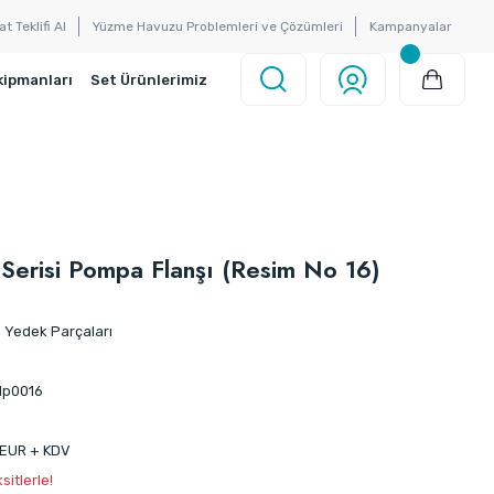
at Teklifi Al
Yüzme Havuzu Problemleri ve Çözümleri
Kampanyalar
kipmanları
Set Ürünlerimiz
Serisi Pompa Flanşı (Resim No 16)
Yedek Parçaları
dp0016
 EUR + KDV
itlerle!