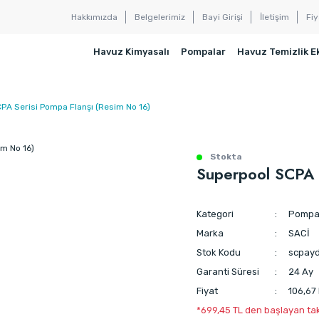
Hakkımızda
Belgelerimiz
Bayi Girişi
İletişim
Fiy
Havuz Kimyasalı
Pompalar
Havuz Temizlik E
PA Serisi Pompa Flanşı (Resim No 16)
Stokta
Superpool SCPA 
Kategori
Pompa 
Marka
SACİ
Stok Kodu
scpay
Garanti Süresi
24 Ay
Fiyat
106,67
*699,45 TL den başlayan taks