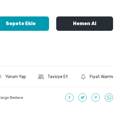
Sepete Ekle
Hemen Al
Yorum Yap
Tavsiye Et
Fiyat Alarmı
Kargo Bedava