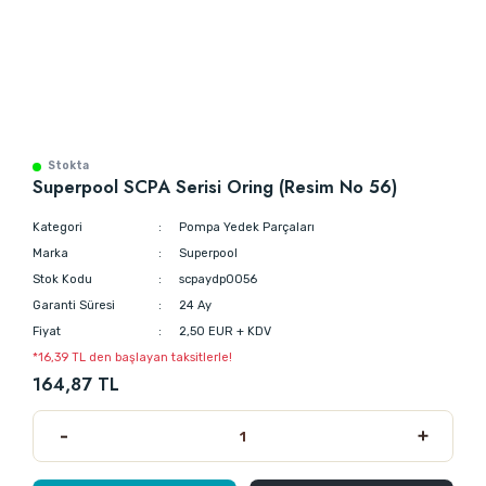
Stokta
Superpool SCPA Serisi Oring (Resim No 56)
Kategori
Pompa Yedek Parçaları
Marka
Superpool
Stok Kodu
scpaydp0056
Garanti Süresi
24 Ay
Fiyat
2,50 EUR + KDV
*16,39 TL den başlayan taksitlerle!
164,87 TL