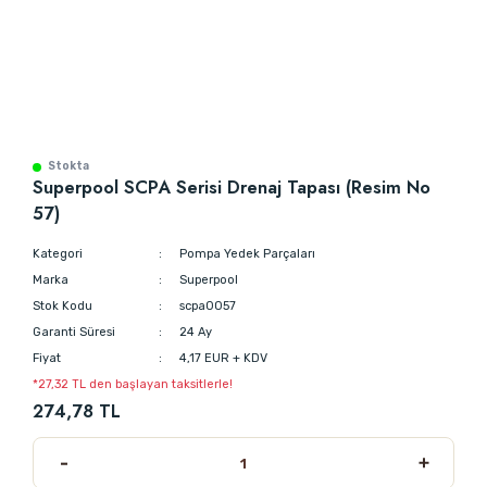
Stokta
Superpool SCPA Serisi Drenaj Tapası (Resim No
57)
Kategori
Pompa Yedek Parçaları
Marka
Superpool
Stok Kodu
scpa0057
Garanti Süresi
24 Ay
Fiyat
4,17 EUR + KDV
*27,32 TL den başlayan taksitlerle!
274,78 TL