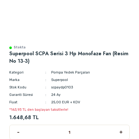
Stokta
Superpool SCPA Serisi 3 Hp Monofaze Fan (Resim
No 13-3)
Kategori
Pompa Yedek Parçaları
Marka
Superpool
Stok Kodu
scpaydp0103
Garanti Süresi
24 Ay
Fiyat
25,00 EUR + KDV
*163,93 TL den başlayan taksitlerle!
1.648,68 TL