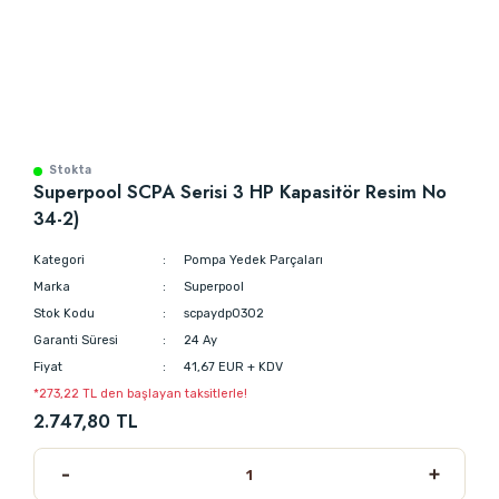
Stokta
Superpool SCPA Serisi 3 HP Kapasitör Resim No
34-2)
Kategori
Pompa Yedek Parçaları
Marka
Superpool
Stok Kodu
scpaydp0302
Garanti Süresi
24 Ay
Fiyat
41,67 EUR + KDV
*273,22 TL den başlayan taksitlerle!
2.747,80 TL