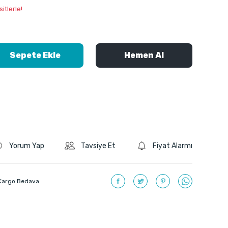
itlerle!
Sepete Ekle
Hemen Al
Yorum Yap
Tavsiye Et
Fiyat Alarmı
Kargo Bedava