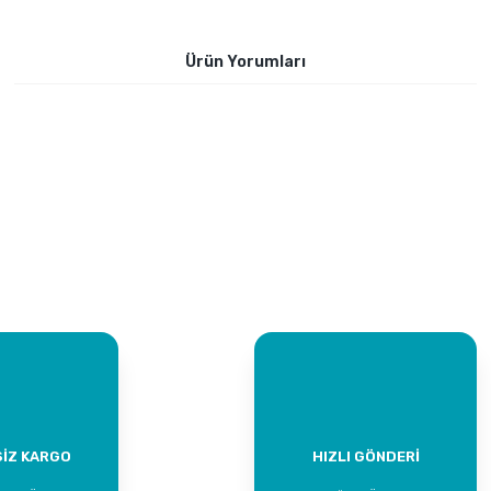
Ürün Yorumları
Bu ürüne ilk yorumu siz yapın!
Yorum Yaz
İZ KARGO
HIZLI GÖNDERİ