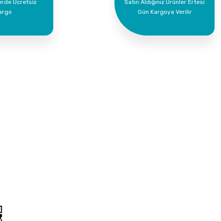
erde Ücretsiz
Satın Aldığınız Ürünler Ertesi
argo
Gün Kargoya Verilir
Kurumsal
Alışveriş
İletişim
Mesafeli Satış Söz
İletişim Formu
Gizlilik ve Güvenlik
Havale Bildirim Formu
İptal İade Koşullari
Kargo Takibi
Kişisel Veriler Polit