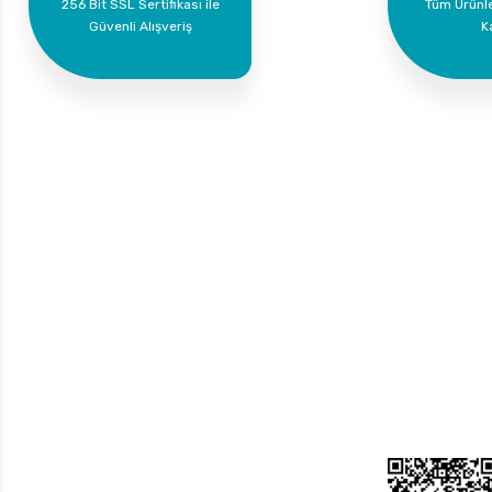
256 Bit SSL Sertifikası ile
Tüm Ürünl
Güvenli Alışveriş
K
Bize Ulaşın
Üyelik
Yeni Üyelik
0 535 454 05 63
Üye Girişi
Superkim Kimya. San. ve Tic. A.Ş
Kazım Karabekir Mah. 6907/2 Sk. No:12 Torbalı/İzmir
Bayi Girişi
Şifremi Unuttum
Bizi Takip Edin