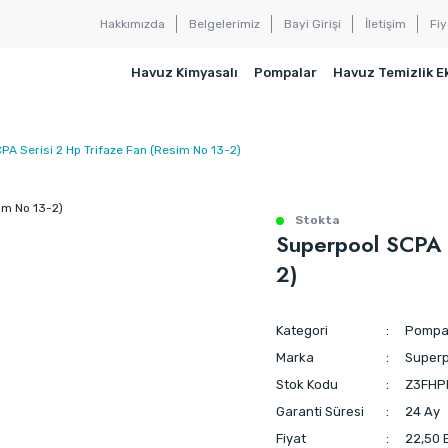
Hakkımızda
Belgelerimiz
Bayi Girişi
İletişim
Fiy
Havuz Kimyasalı
Pompalar
Havuz Temizlik E
PA Serisi 2 Hp Trifaze Fan (Resim No 13-2)
Stokta
Superpool SCPA S
2)
Kategori
Pompa 
Marka
Superp
Stok Kodu
Z3FHP
Garanti Süresi
24 Ay
Fiyat
22,50 