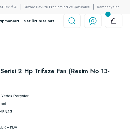
at Teklifi Al
Yüzme Havuzu Problemleri ve Çözümleri
Kampanyalar
kipmanları
Set Ürünlerimiz
erisi 2 Hp Trifaze Fan (Resim No 13-
Yedek Parçaları
ool
MRN2J
EUR + KDV