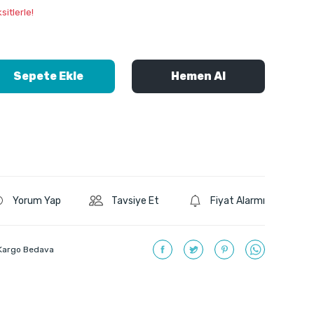
itlerle!
Sepete Ekle
Hemen Al
Yorum Yap
Tavsiye Et
Fiyat Alarmı
Kargo Bedava