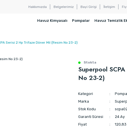
Hakkımızda
Belgelerimiz
Bayi Girişi
İletişim
Fiy
Havuz Kimyasalı
Pompalar
Havuz Temizlik E
PA Serisi 2 Hp Trifaze Döner Mil (Resim No 23-2)
Stokta
Superpool SCPA S
No 23-2)
Kategori
Pompa 
Marka
Superp
Stok Kodu
scpa0
Garanti Süresi
24 Ay
Fiyat
120,83