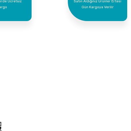
erde Ücretsiz
Satın Aldığınız Ürünler Ertesi
argo
Gün Kargoya Verilir
Kurumsal
Alışveriş
İletişim
Mesafeli Satış Söz
İletişim Formu
Gizlilik ve Güvenlik
Havale Bildirim Formu
İptal İade Koşullari
Kargo Takibi
Kişisel Veriler Polit