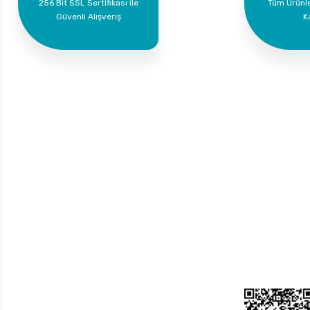
256 Bit SSL Sertifikası ile
Tüm Ürünl
Güvenli Alışveriş
K
Bize Ulaşın
Üyelik
Yeni Üyelik
0 535 454 05 63
Üye Girişi
Superkim Kimya. San. ve Tic. A.Ş
Kazım Karabekir Mah. 6907/2 Sk. No:12 Torbalı/İzmir
Bayi Girişi
Şifremi Unuttum
Bizi Takip Edin