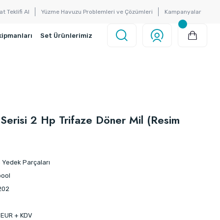
at Teklifi Al
Yüzme Havuzu Problemleri ve Çözümleri
Kampanyalar
kipmanları
Set Ürünlerimiz
erisi 2 Hp Trifaze Döner Mil (Resim
Yedek Parçaları
ool
202
 EUR + KDV