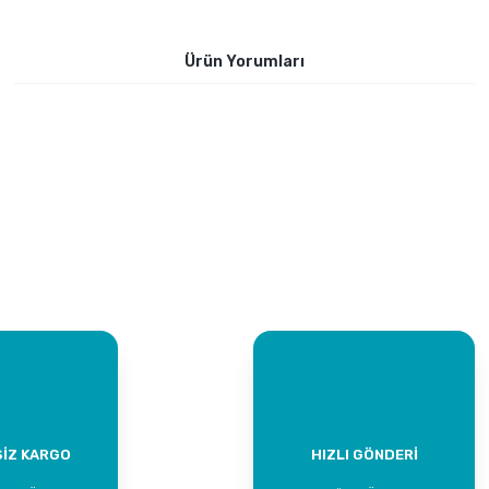
Ürün Yorumları
Bu ürüne ilk yorumu siz yapın!
Yorum Yaz
İZ KARGO
HIZLI GÖNDERİ