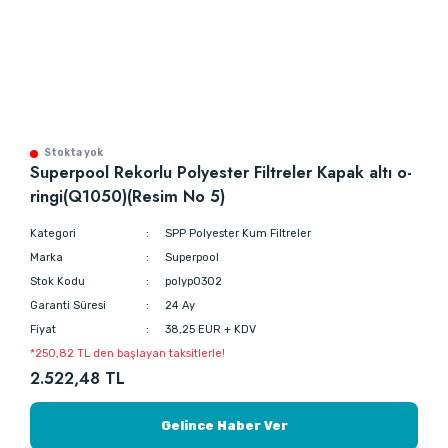
Stokta yok
Superpool Rekorlu Polyester Filtreler Kapak altı o-
ringi(Q1050)(Resim No 5)
Kategori
SPP Polyester Kum Filtreler
Marka
Superpool
Stok Kodu
polyp0302
Garanti Süresi
24 Ay
Fiyat
38,25 EUR + KDV
*250,82 TL den başlayan taksitlerle!
2.522,48 TL
Gelince Haber Ver