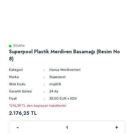
Stokta
Superpool Plastik Merdiven Basamağı (Resim No
8)
Kategori
Havuz Merdivenleri
Marka
Superpool
Stok Kodu
myp08
Garanti Süresi
24 Ay
Fiyat
33,00 EUR + KDV
*216,39 TL den başlayan taksitlerle!
2.176,25 TL