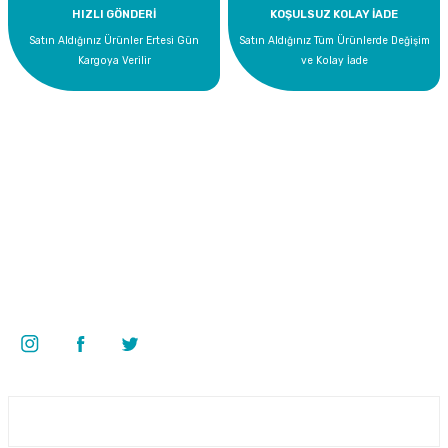
HIZLI GÖNDERİ
KOŞULSUZ KOLAY İADE
Satın Aldığınız Ürünler Ertesi Gün
Satın Aldığınız Tüm Ürünlerde Değişim
Kargoya Verilir
ve Kolay İade
Bize Ulaşın
0 535 454 05 63
Superkim Kimya. San. ve Tic. A.Ş
Kazım Karabekir Mah. 6907/2 Sk. No:12 Torbalı/İzmir
Bizi Takip Edin
Üyelik