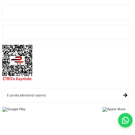
Kurumsal
Alışveriş
Yeniliklerden Haberdar Ol
Copyright© 2022. Kredi kartı bilgileriniz 256bit SSL sertifikası ile korunmaktadır.