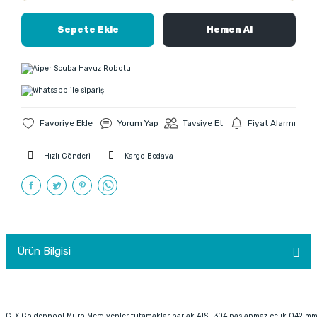
Sepete Ekle
Hemen Al
Yorum Yap
Tavsiye Et
Fiyat Alarmı
Hızlı Gönderi
Kargo Bedava
Ürün Bilgisi
GTX Goldenpool Muro Merdivenler tutamaklar parlak AISI-304 paslanmaz çelik Q42 mm