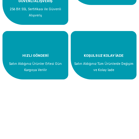
GÜVENLİ ALIŞVERİŞ
256 Bit SSL Sertifikası ile Güvenli
Alışveriş
HIZLI GÖNDERİ
KOŞULSUZ KOLAY İADE
Satın Aldığınız Ürünler Ertesi Gün
Satın Aldığınız Tüm Ürünlerde Değişim
Kargoya Verilir
ve Kolay İade
Bize Ulaşın
0 535 454 05 63
Superkim Kimya. San. ve Tic. A.Ş
Kazım Karabekir Mah. 6907/2 Sk. No:12 Torbalı/İzmir