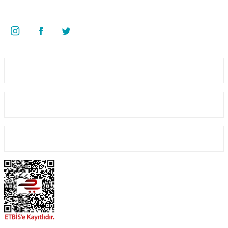
Bizi Takip Edin
Üyelik
Kurumsal
Alışveriş
Yeniliklerden Haberdar Ol