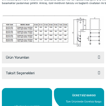
basamaklar paslanmaz çeliktir. Ankraj, özel merdiven takozu ve bağlantı civataları ile bi
Ürün Yorumları
Taksit Seçenekleri
Bu ürüne ilk yorumu siz yapın!
Yorum Yaz
ÜCRETSİZ KARGO
Tüm Ürünlerde Ücretsiz Kargo