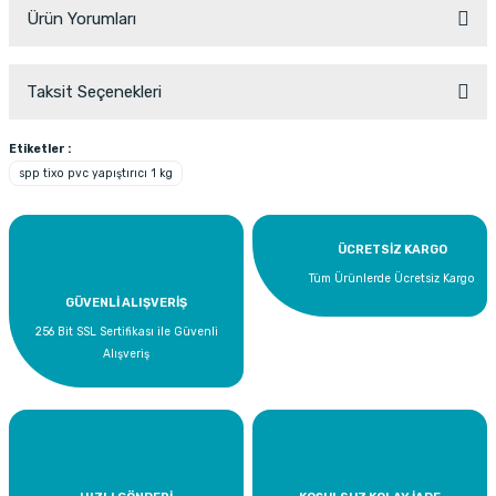
Ürün Yorumları
Taksit Seçenekleri
Bu ürüne ilk yorumu siz yapın!
Etiketler :
spp tixo pvc yapıştırıcı 1 kg
Yorum Yaz
ÜCRETSİZ KARGO
Tüm Ürünlerde Ücretsiz Kargo
GÜVENLİ ALIŞVERİŞ
256 Bit SSL Sertifikası ile Güvenli
Alışveriş