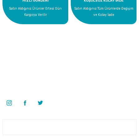
HIZLI GÖNDERİ
KOŞULSUZ KOLAY İADE
Satın Aldığınız Ürünler Ertesi Gün
Satın Aldığınız Tüm Ürünlerde Değişim
Kargoya Verilir
ve Kolay İade
Bize Ulaşın
0 535 454 05 63
Superkim Kimya. San. ve Tic. A.Ş
Kazım Karabekir Mah. 6907/2 Sk. No:12 Torbalı/İzmir
Bizi Takip Edin
Üyelik