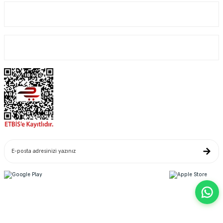
Kurumsal
Alışveriş
Yeniliklerden Haberdar Ol
Copyright© 2022. Kredi kartı bilgileriniz 256bit SSL sertifikası ile korunmaktadır.