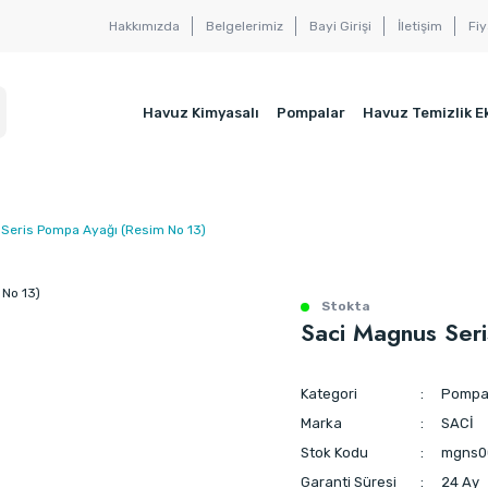
Hakkımızda
Belgelerimiz
Bayi Girişi
İletişim
Fiy
Havuz Kimyasalı
Pompalar
Havuz Temizlik E
Seris Pompa Ayağı (Resim No 13)
Stokta
Saci Magnus Ser
Kategori
Pompa 
Marka
SACİ
Stok Kodu
mgns0
Garanti Süresi
24 Ay