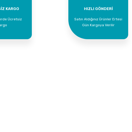
Yorum Yaz
İZ KARGO
HIZLI GÖNDERİ
erde Ücretsiz
Satın Aldığınız Ürünler Ertesi
argo
Gün Kargoya Verilir
Kurumsal
Alışveriş
İletişim
Mesafeli Satış Söz
İletişim Formu
Gizlilik ve Güvenlik
Havale Bildirim Formu
İptal İade Koşullari