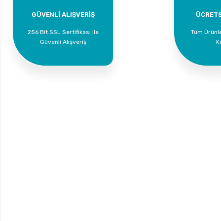
GÜVENLİ ALIŞVERİŞ
ÜCRETS
256 Bit SSL Sertifikası ile
Tüm Ürünl
Güvenli Alışveriş
K
Bize Ulaşın
Üyelik
Yeni Üyelik
0 535 454 05 63
Üye Girişi
Superkim Kimya. San. ve Tic. A.Ş
Kazım Karabekir Mah. 6907/2 Sk. No:12 Torbalı/İzmir
Bayi Girişi