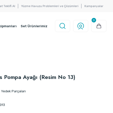
at Teklifi Al
Yüzme Havuzu Problemleri ve Çözümleri
Kampanyalar
0
kipmanları
Set Ürünlerimiz
is Pompa Ayağı (Resim No 13)
Yedek Parçaları
013