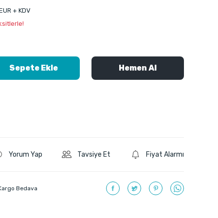
 EUR + KDV
itlerle!
Sepete Ekle
Hemen Al
Yorum Yap
Tavsiye Et
Fiyat Alarmı
Kargo Bedava