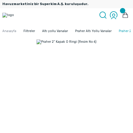
Havuzmarketiniz bir Superkim A.Ş. kuruluşudur.
Anasayfa
Filtreler
Altı yollu Vanalar
Praher Altı Yollu Vanalar
Praher 2”