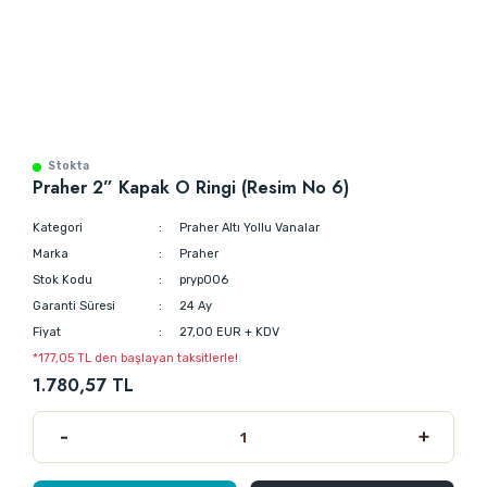
Stokta
Praher 2” Kapak O Ringi (Resim No 6)
Kategori
Praher Altı Yollu Vanalar
Marka
Praher
Stok Kodu
pryp006
Garanti Süresi
24 Ay
Fiyat
27,00 EUR + KDV
*177,05 TL den başlayan taksitlerle!
1.780,57 TL