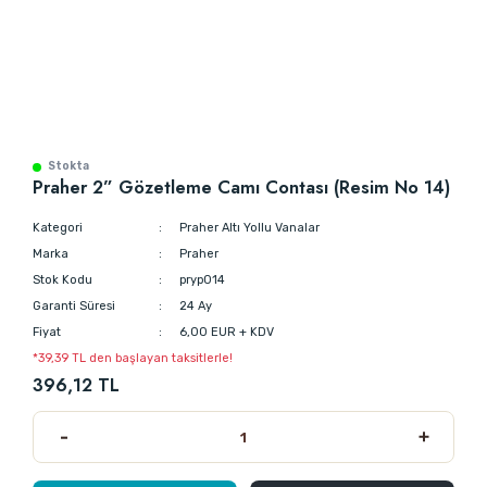
Stokta
Praher 2” Gözetleme Camı Contası (Resim No 14)
Kategori
Praher Altı Yollu Vanalar
Marka
Praher
Stok Kodu
pryp014
Garanti Süresi
24 Ay
Fiyat
6,00 EUR + KDV
*39,39 TL den başlayan taksitlerle!
396,12 TL