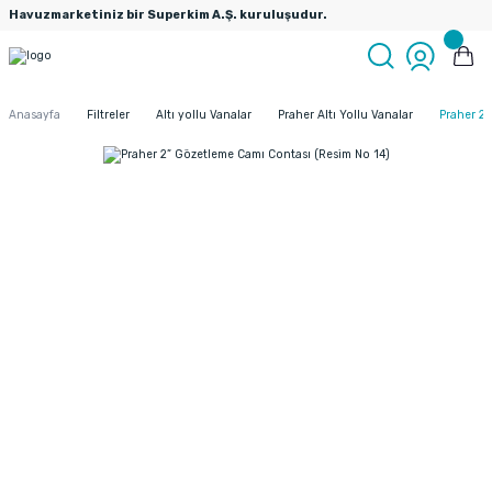
Havuzmarketiniz bir Superkim A.Ş. kuruluşudur.
Anasayfa
Filtreler
Altı yollu Vanalar
Praher Altı Yollu Vanalar
Praher 2”