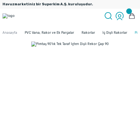
Havuzmarketiniz bir Superkim A.Ş. kuruluşudur.
Anasayfa
PVC Vana, Rakor ve Ek Parçalar
Rakorlar
İç Dişli Rakorlar
Pim