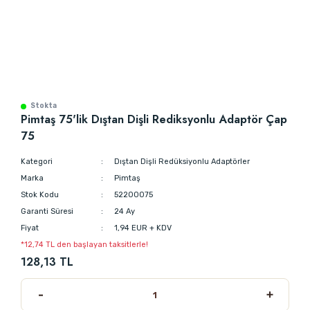
Stokta
Pimtaş 75'lik Dıştan Dişli Rediksyonlu Adaptör Çap
75
Kategori
Dıştan Dişli Redüksiyonlu Adaptörler
Marka
Pimtaş
Stok Kodu
52200075
Garanti Süresi
24 Ay
Fiyat
1,94 EUR + KDV
*12,74 TL den başlayan taksitlerle!
128,13 TL