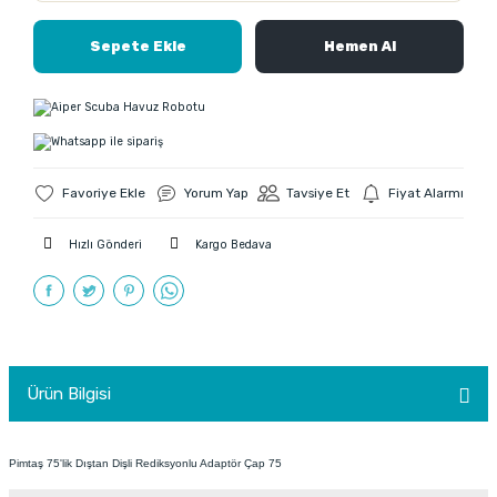
Sepete Ekle
Hemen Al
Yorum Yap
Tavsiye Et
Fiyat Alarmı
Hızlı Gönderi
Kargo Bedava
Ürün Bilgisi
Pimtaş 75'lik Dıştan Dişli Rediksyonlu Adaptör Çap 75