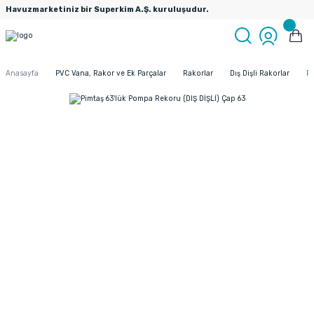
Havuzmarketiniz bir Superkim A.Ş. kuruluşudur.
Anasayfa
PVC Vana, Rakor ve Ek Parçalar
Rakorlar
Dış Dişli Rakorlar
Pi