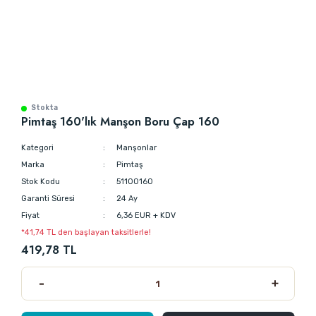
Stokta
Pimtaş 160'lık Manşon Boru Çap 160
Kategori
Manşonlar
Marka
Pimtaş
Stok Kodu
51100160
Garanti Süresi
24 Ay
Fiyat
6,36 EUR + KDV
*41,74 TL den başlayan taksitlerle!
419,78 TL