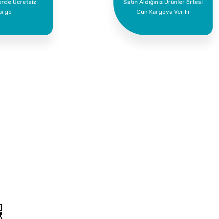
erde Ücretsiz
Satın Aldığınız Ürünler Ertesi
argo
Gün Kargoya Verilir
Kurumsal
Alışveriş
İletişim
Mesafeli Satış Söz
İletişim Formu
Gizlilik ve Güvenlik
Havale Bildirim Formu
İptal İade Koşullari
Kargo Takibi
Kişisel Veriler Polit