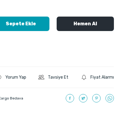
Sepete Ekle
Hemen Al
Yorum Yap
Tavsiye Et
Fiyat Alarmı
Kargo Bedava