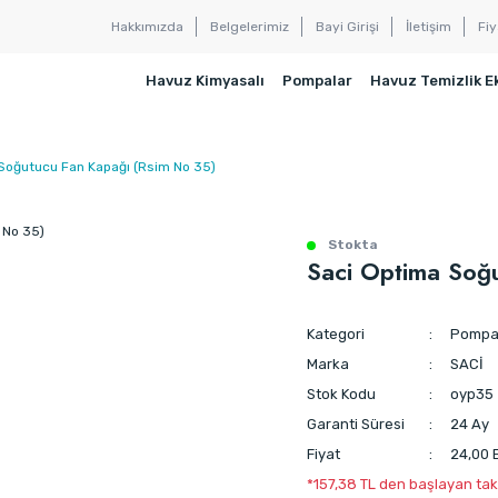
Hakkımızda
Belgelerimiz
Bayi Girişi
İletişim
Fiy
Havuz Kimyasalı
Pompalar
Havuz Temizlik E
Soğutucu Fan Kapağı (Rsim No 35)
Stokta
Saci Optima Soğ
Kategori
Pompa 
Marka
SACİ
Stok Kodu
oyp35
Garanti Süresi
24 Ay
Fiyat
24,00 
*157,38 TL den başlayan taks