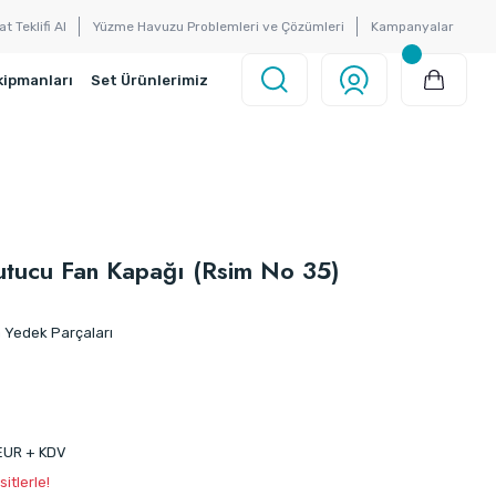
at Teklifi Al
Yüzme Havuzu Problemleri ve Çözümleri
Kampanyalar
kipmanları
Set Ürünlerimiz
utucu Fan Kapağı (Rsim No 35)
Yedek Parçaları
EUR + KDV
itlerle!