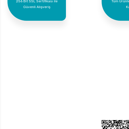
256 Bit SSL Sertifikası ile
Tüm Ürünl
Güvenli Alışveriş
K
Bize Ulaşın
Üyelik
Yeni Üyelik
0 535 454 05 63
Üye Girişi
Superkim Kimya. San. ve Tic. A.Ş
Kazım Karabekir Mah. 6907/2 Sk. No:12 Torbalı/İzmir
Bayi Girişi
Şifremi Unuttum
Bizi Takip Edin