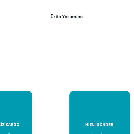
Ürün Yorumları
Bu ürüne ilk yorumu siz yapın!
Yorum Yaz
İZ KARGO
HIZLI GÖNDERİ