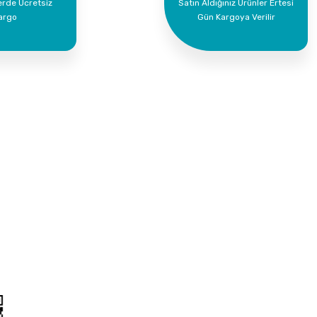
erde Ücretsiz
Satın Aldığınız Ürünler Ertesi
argo
Gün Kargoya Verilir
Kurumsal
Alışveriş
İletişim
Mesafeli Satış Söz
İletişim Formu
Gizlilik ve Güvenlik
Havale Bildirim Formu
İptal İade Koşullari
Kargo Takibi
Kişisel Veriler Polit