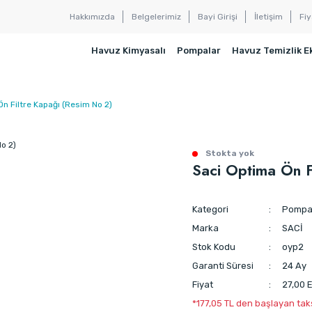
Hakkımızda
Belgelerimiz
Bayi Girişi
İletişim
Fiy
Havuz Kimyasalı
Pompalar
Havuz Temizlik E
n Filtre Kapağı (Resim No 2)
Stokta yok
Saci Optima Ön F
Kategori
Pompa 
Marka
SACİ
Stok Kodu
oyp2
Garanti Süresi
24 Ay
Fiyat
27,00 
*177,05 TL den başlayan taks