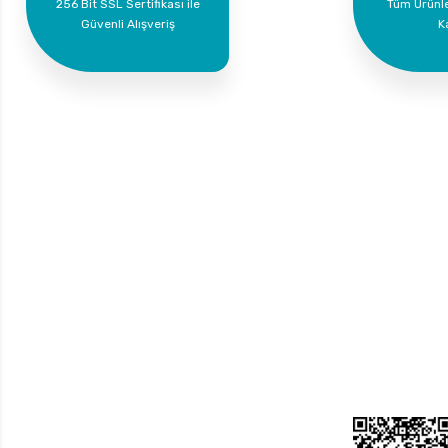
256 Bit SSL Sertifikası ile
Tüm Ürünl
Güvenli Alışveriş
K
Bize Ulaşın
Üyelik
Yeni Üyelik
0 535 454 05 63
Üye Girişi
Superkim Kimya. San. ve Tic. A.Ş
Kazım Karabekir Mah. 6907/2 Sk. No:12 Torbalı/İzmir
Bayi Girişi
Şifremi Unuttum
Bizi Takip Edin