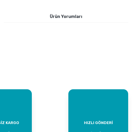
Ürün Yorumları
Bu ürüne ilk yorumu siz yapın!
Yorum Yaz
İZ KARGO
HIZLI GÖNDERİ