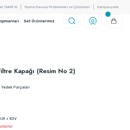
at Teklifi Al
Yüzme Havuzu Problemleri ve Çözümleri
Kampanyalar
kipmanları
Set Ürünlerimiz
iltre Kapağı (Resim No 2)
Yedek Parçaları
EUR + KDV
itlerle!