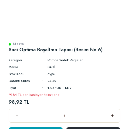
Stokta
Saci Optima Boşaltma Tapası (Resim No 6)
Kategori
Pompa Yedek Parçaları
Marka
SACİ
Stok Kodu
oyp6
Garanti Süresi
24 Ay
Fiyat
1,50 EUR + KDV
*9,84 TL den başlayan taksitlerle!
98,92 TL