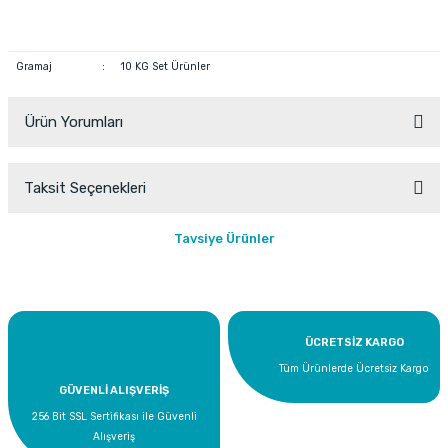
Gramaj
:
10 KG Set Ürünler
Ürün Yorumları
Taksit Seçenekleri
Bu ürüne ilk yorumu siz yapın!
Tavsiye Ürünler
Yorum Yaz
Fırsat Ürünü
ÜCRETSİZ KARGO
Tüm Ürünlerde Ücretsiz Kargo
GÜVENLİ ALIŞVERİŞ
256 Bit SSL Sertifikası ile Güvenli
Alışveriş