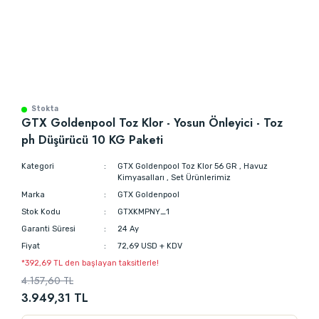
Stokta
GTX Goldenpool Toz Klor - Yosun Önleyici - Toz
ph Düşürücü 10 KG Paketi
Kategori
GTX Goldenpool Toz Klor 56 GR
,
Havuz
Kimyasalları
,
Set Ürünlerimiz
Marka
GTX Goldenpool
Stok Kodu
GTXKMPNY_1
Garanti Süresi
24 Ay
Fiyat
72,69 USD + KDV
*392,69 TL den başlayan taksitlerle!
4.157,60 TL
3.949,31 TL