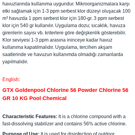
havuzlarında kullanıma uygundur. Mikroorganizmalara karşı
etki sağlamak için 1-3 ppm serbest klor düzeyi oluşacak 100
m³ havuzda 1 ppm serbest klor için 180-gr. 3 ppm serbest
klor için 540 gr kullanılır. Uygulama dozu; sıcaklık, havuza
girenlerin sayısı vb. kriterlere göre değişkenlik gösterebilir.
Klor seviyesi 1-3 ppm arasına ininceye kadar havuz
kullanıma kapatılmalıdır. Uygulama, tercihen akşam
saatlerinde ve havuzun kullanımda olmadığı zamanlarda
yapılmalıdır.
English:
GTX Goldenpool Chlorine 56 Powder Chlorine 56
GR 10 KG Pool Chemical
Characteristic Features:
It is a chlorine compound with a
fast-dissolving stabilizer and contains 56% active chlorine.
Purpose of Use:
It is used for disinfection of outdoor