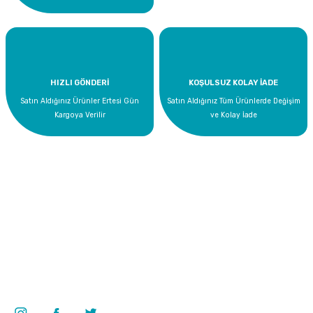
HIZLI GÖNDERİ
KOŞULSUZ KOLAY İADE
Satın Aldığınız Ürünler Ertesi Gün
Satın Aldığınız Tüm Ürünlerde Değişim
Kargoya Verilir
ve Kolay İade
SPP Superpool SuperchlorLQ Sıvı Klor 25 KG Havuz Kimyasalı
1.423,20 TL
Bize Ulaşın
0 535 454 05 63
Superkim Kimya. San. ve Tic. A.Ş
Kazım Karabekir Mah. 6907/2 Sk. No:12 Torbalı/İzmir
Bizi Takip Edin