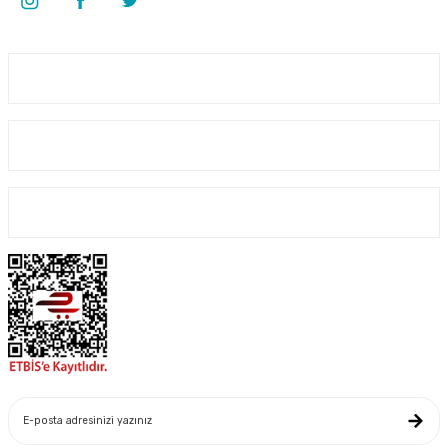
Üyelik
Kurumsal
Alışveriş
GTX Goldenpool Chlor 56 Toz Klor 56 GR 10 KG Havuz Kimyasalı
1.641,50 TL
Yeniliklerden Haberdar Ol